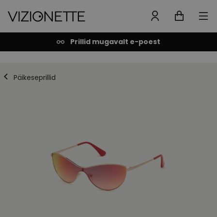
Prillid mugavalt e-poest
Päikeseprillid