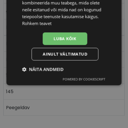
kombineerida muu teabega, mida olete
neile esitanud või mida nad on kogunud
gd/pk
teiepoolse teenuste kasutamise käigus.
Rohkem teavet
Metall
LUBA KÕIK
Ristkülik
AINULT VÄLTIMATUD
Naistele
NÄITA ANDMEID
135
POWERED BY COOKIESCRIPT
Vajalik
Statistika
Turustamine
145
Eelistused
Peegeldav