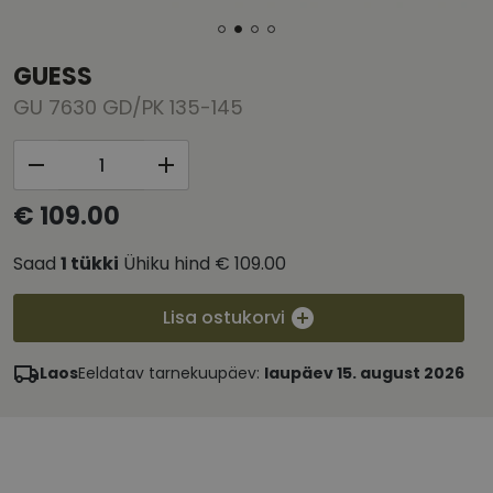
GUESS
GU 7630 GD/PK 135-145
€ 109.00
Saad
1
tükki
Ühiku hind
€ 109.00
Lisa ostukorvi
Laos
Eeldatav tarnekuupäev:
laupäev 15. august 2026