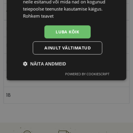
neile esitanud või mida nad on kogunud
teiepoolse teenuste kasutamise käigus.
violet tea
Rohkem teavet
Plast
LUBA KÕIK
Ristkülik
AINULT VÄLTIMATUD
Naistele
NÄITA ANDMEID
POWERED BY COOKIESCRIPT
Vajalik
Statistika
Turustamine
57
18
Eelistused