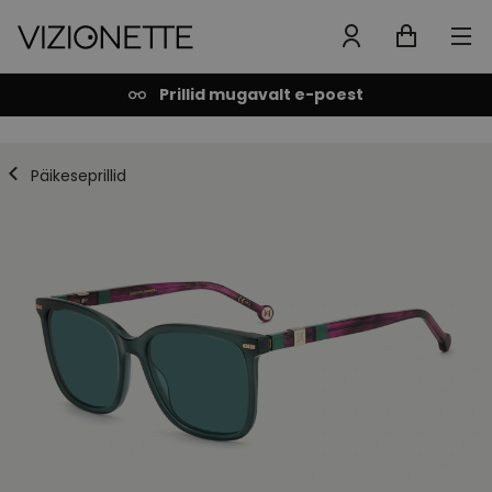
Prillid mugavalt e-poest
Päikeseprillid