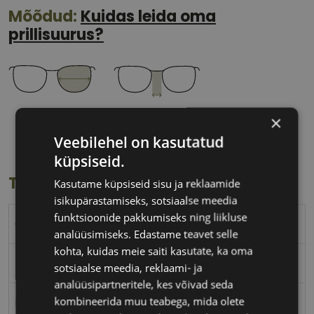
Mõõdud:
Kuidas leida oma
prillisuurus?
57 mm
18 mm
×
Klaasi laius
Ninavahe laius
Veebilehel on kasutatud
(mm)
(mm)
küpsiseid.
Toote info
Kasutame küpsiseid sisu ja reklaamide
isikupärastamiseks, sotsiaalse meedia
funktsioonide pakkumiseks ning liikluse
CAROLINA HERRERA
analüüsimiseks. Edastame teavet selle
kohta, kuidas meie saiti kasutate, ka oma
57-18
sotsiaalse meedia, reklaami- ja
analüüsipartneritele, kes võivad seda
kombineerida muu teabega, mida olete
L