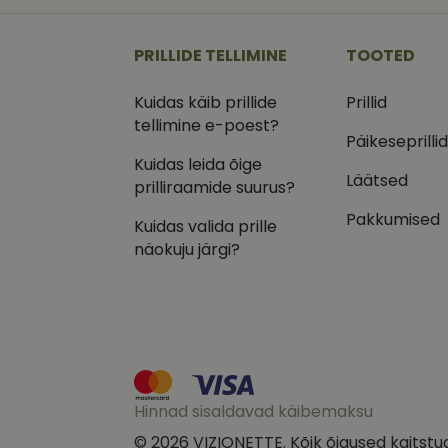
_ga
_gcl_au
Goog
.vizi
PRILLIDE TELLIMINE
TOOTED
IDE
Goog
.doub
Kuidas käib prillide
Prillid
_ga_VQ82NFQ41G
tellimine e-poest?
test_cookie
Goog
.doub
Päikeseprilli
Kuidas leida õige
__kla_id
_fbp
Meta
Läätsed
Inc.
prilliraamide suurus?
.vizi
Pakkumised
Kuidas valida prille
näokuju järgi?
Hinnad sisaldavad käibemaksu
© 2026 VIZIONETTE. Kõik õigused kaitstu