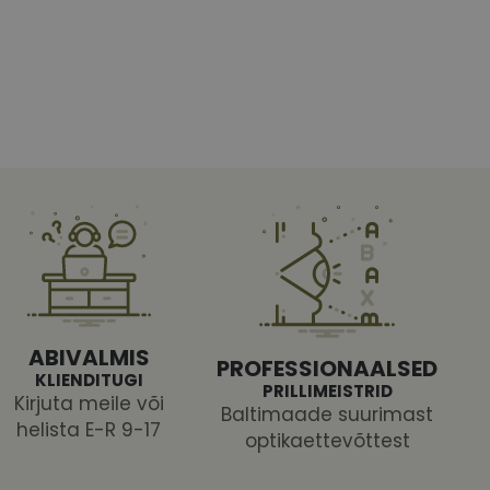
htedel navigeerimine
tajate küpsiste
 selleks, et Cookie-
latvormiga. See on
ABIVALMIS
arünnakute eest
PROFESSIONAALSED
KLIENDITUGI
PRILLIMEISTRID
Kirjuta meile või
Baltimaade suurimast
helista E-R 9-17
optikaettevõttest