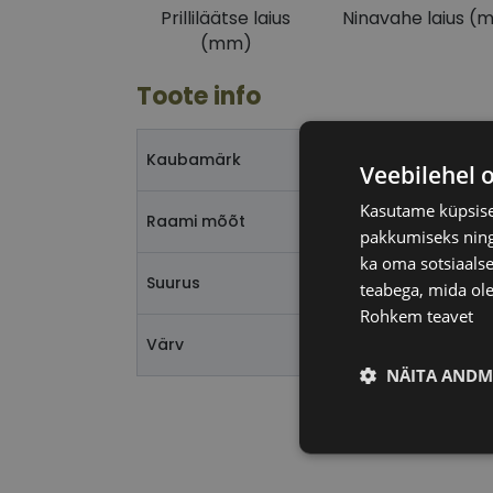
Prilliläätse laius
Ninavahe laius (
(mm)
Toote info
CAROLINA 
Kaubamärk
Veebilehel 
Kasutame küpsisei
52-17
Raami mõõt
pakkumiseks ning 
ka oma sotsiaalse
S
Suurus
teabega, mida ole
Rohkem teavet
black/gold
Värv
NÄITA ANDM
Vajalik