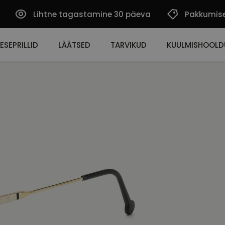
Lihtne tagastamine 30 päeva
Pakkumis
ESEPRILLID
LÄÄTSED
TARVIKUD
KUULMISHOOLD