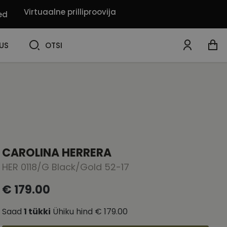
Virtuaalne prilliproovija
ed
OTSI
US
OTSI
CAROLINA HERRERA
HER 0118/G Black/Gold 52-17
€ 179.00
Saad
1
tükki
Ühiku hind
€ 179.00