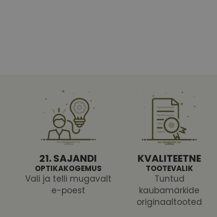
Vajalikud küpsised 
ja juurdepääsu saidi 
Nimi
shipping_country
CookieScriptConse
csrftoken
21. SAJANDI
KVALITEETNE
OPTIKAKOGEMUS
TOOTEVALIK
Vali ja telli mugavalt
Tuntud
e-poest
kaubamärkide
Pakk
originaaltooted
Nimi
Nimi
Dom