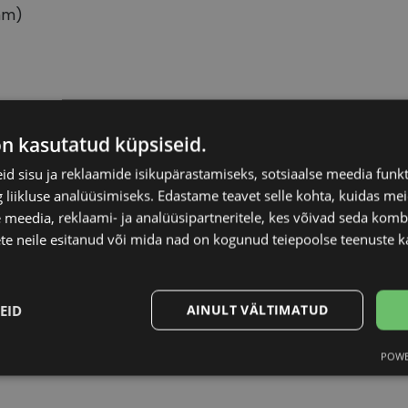
mm)
HERRERA
Raami materjal
on kasutatud küpsiseid.
d sisu ja reklaamide isikupärastamiseks, sotsiaalse meedia funk
Raami kuju
liikluse analüüsimiseks. Edastame teavet selle kohta, kuidas meie
 meedia, reklaami- ja analüüsipartneritele, kes võivad seda kom
Kliendirühm
te neile esitanud või mida nad on kogunud teiepoolse teenuste k
Prilliläätse laius (m
EID
AINULT VÄLTIMATUD
Ninavahe laius (mm
POWE
Statistika
Turustamine