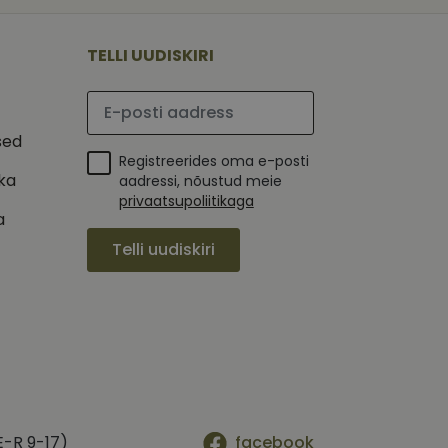
 selle kohta,
ga - see on
mi kohta, mida
tavale
ha.
te kasutajate
kult genereeritud
TELLI UUDISKIRI
seda kasutatakse
 selle kohta,
kampaaniate andmete
mi kohta, mida
ha.
Palun sisesta e-posti aadress
itamiseks.
et teha kindlaks,
sed
Registreerides oma e-posti
posti aadressi
 näiteks reaalajas
ika
aadressi, nõustud meie
privaatsupoliitikaga
a
Telli uudiskiri
E-R 9-17)
facebook