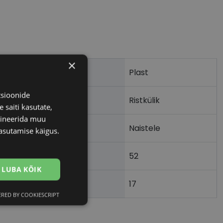
×
Plast
tsioonide
Ristkülik
 saiti kasutate,
bineerida muu
Naistele
asutamise käigus.
52
m)
LUBA KÕIK
17
)
RED BY COOKIESCRIPT
Eelistused