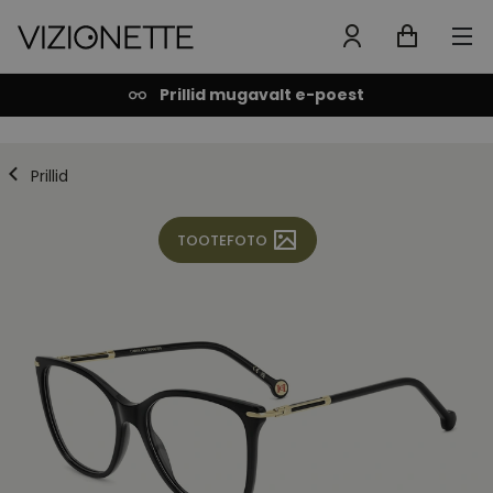
Prillid mugavalt e-poest
Prillid
TOOTEFOTO