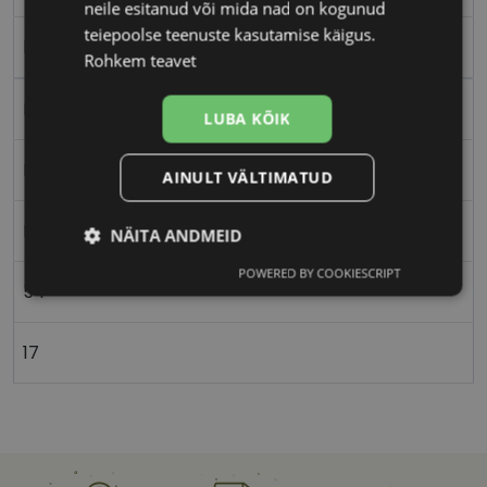
neile esitanud või mida nad on kogunud
teiepoolse teenuste kasutamise käigus.
black
Rohkem teavet
Plast
LUBA KÕIK
Ristkülik
AINULT VÄLTIMATUD
Naistele
NÄITA ANDMEID
POWERED BY COOKIESCRIPT
Vajalik
Statistika
Turustamine
54
17
Eelistused