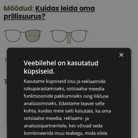
Mõõdud:
Kuidas leida oma
prillisuurus?
54 mm
17 mm
×
Prilliläätse laius
Ninavahe laius
Veebilehel on kasutatud
(mm)
(mm)
küpsiseid.
Toote info
Kasutame küpsiseid sisu ja reklaamide
isikupärastamiseks, sotsiaalse meedia
funktsioonide pakkumiseks ning liikluse
CAROLINA HERRERA
analüüsimiseks. Edastame teavet selle
kohta, kuidas meie saiti kasutate, ka oma
54-17
sotsiaalse meedia, reklaami- ja
analüüsipartneritele, kes võivad seda
kombineerida muu teabega, mida olete
M