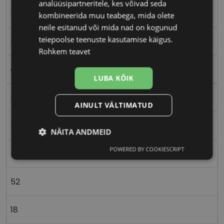
analüüsipartneritele, kes võivad seda
52-18
kombineerida muu teabega, mida olete
neile esitanud või mida nad on kogunud
teiepoolse teenuste kasutamise käigus.
M
Rohkem teavet
copper gd
LUBA KÕIK
Metall
AINULT VÄLTIMATUD
Ristkülik
NÄITA ANDMEID
POWERED BY COOKIESCRIPT
Naistele
Vajalik
Statistika
Turustamine
52
Eelistused
18