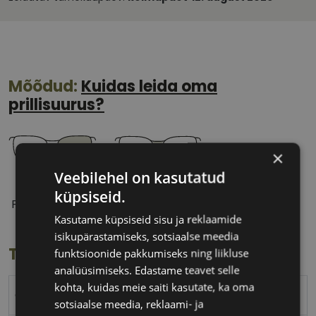
Mõõdud:
Kuidas leida oma
prillisuurus?
×
Veebilehel on kasutatud
52 mm
18 mm
küpsiseid.
Prilliläätse laius
Ninavahe laius
Kasutame küpsiseid sisu ja reklaamide
(mm)
(mm)
isikupärastamiseks, sotsiaalse meedia
Toote info
funktsioonide pakkumiseks ning liikluse
analüüsimiseks. Edastame teavet selle
kohta, kuidas meie saiti kasutate, ka oma
CAROLINA HERRERA
sotsiaalse meedia, reklaami- ja