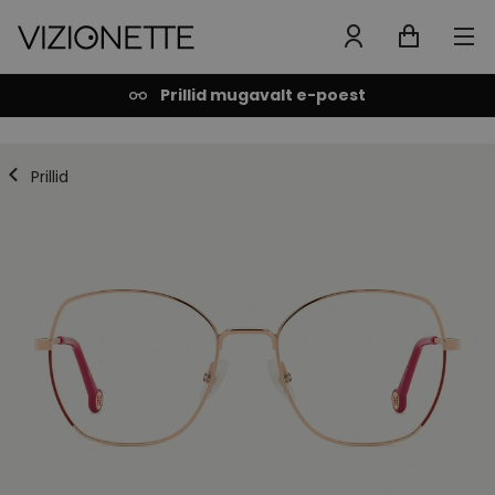
Prillid mugavalt e-poest
Prillid