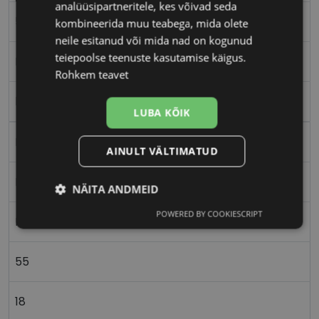
analüüsipartneritele, kes võivad seda
55-18
kombineerida muu teabega, mida olete
neile esitanud või mida nad on kogunud
teiepoolse teenuste kasutamise käigus.
L
Rohkem teavet
blu/gld
LUBA KÕIK
Metall
AINULT VÄLTIMATUD
Ristkülik
NÄITA ANDMEID
POWERED BY COOKIESCRIPT
Vajalik
Statistika
Turustamine
Naistele
55
Eelistused
18