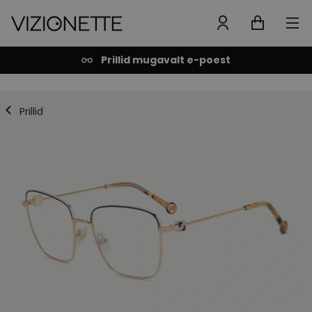
Prillid mugavalt e-poest
Prillid