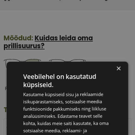
Mõõdud:
Kuidas leida oma
prillisuurus?
×
Veebilehel on kasutatud
55 mm
18 mm
küpsiseid.
Prilliläätse laius
Ninavahe laius
Kasutame küpsiseid sisu ja reklaamide
(mm)
(mm)
isikupärastamiseks, sotsiaalse meedia
Toote info
funktsioonide pakkumiseks ning liikluse
analüüsimiseks. Edastame teavet selle
kohta, kuidas meie saiti kasutate, ka oma
CAROLINA HERRERA
sotsiaalse meedia, reklaami- ja