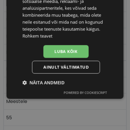
sotsiaalse meedia, reklaami- ja
HUGO BY HUGO BOSS
analüüsipartneritele, kes võivad seda
kombineerida muu teabega, mida olete
55-17
neile esitanud või mida nad on kogunud
teiepoolse teenuste kasutamise käigus.
M
Rohkem teavet
LUBA KÕIK
black
AINULT VÄLTIMATUD
Plast
NÄITA ANDMEID
Ristkülik
POWERED BY COOKIESCRIPT
Vajalik
Statistika
Turustamine
Meestele
55
Eelistused