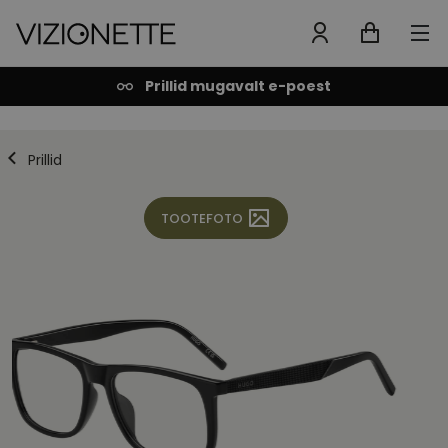
Prillid mugavalt e-poest
Prillid
TOOTEFOTO