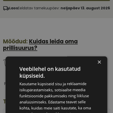
Laos
Eeldatav tarnekuupäev:
neljapäev 13. august 2026
Mõõdud:
Kuidas leida oma
prillisuurus?
×
Veebilehel on kasutatud
küpsiseid.
55 mm
17 mm
Prilliläätse laius
Ninavahe laius
Kasutame küpsiseid sisu ja reklaamide
(mm)
(mm)
isikupärastamiseks, sotsiaalse meedia
funktsioonide pakkumiseks ning liikluse
Toote info
analüüsimiseks. Edastame teavet selle
kohta, kuidas meie saiti kasutate, ka oma