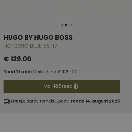
HUGO BY HUGO BOSS
HG 1339G BLUE 56-17
€ 129.00
Saad
1
tükki
Ühiku hind
€ 129.00
Vali läätsed
Laos
Eeldatav tarnekuupäev:
reede 14. august 2026