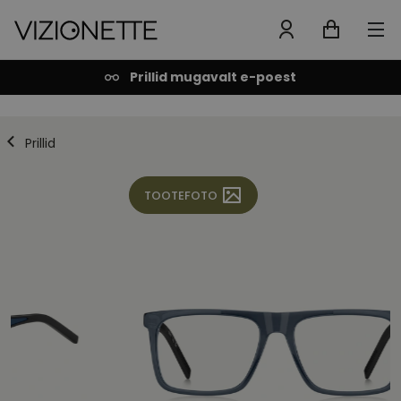
Prillid mugavalt e-poest
Prillid
TOOTEFOTO