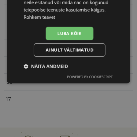
neile esitanud või mida nad on kogunud
teiepoolse teenuste kasutamise käigus.
blue
Rohkem teavet
Plast
LUBA KÕIK
Ristkülik
AINULT VÄLTIMATUD
Meestele
NÄITA ANDMEID
POWERED BY COOKIESCRIPT
Vajalik
Statistika
Turustamine
56
17
Eelistused