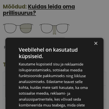
Mõõdud:
Kuidas leida oma
prillisuurus?
56 mm
17 mm
×
Prilliläätse laius
Ninavahe laius
Veebilehel on kasutatud
(mm)
(mm)
küpsiseid.
Toote info
Kasutame küpsiseid sisu ja reklaamide
isikupärastamiseks, sotsiaalse meedia
funktsioonide pakkumiseks ning liikluse
HUGO BY HUGO BOSS
analüüsimiseks. Edastame teavet selle
kohta, kuidas meie saiti kasutate, ka oma
56-17
sotsiaalse meedia, reklaami- ja
analüüsipartneritele, kes võivad seda
kombineerida muu teabega, mida olete
L