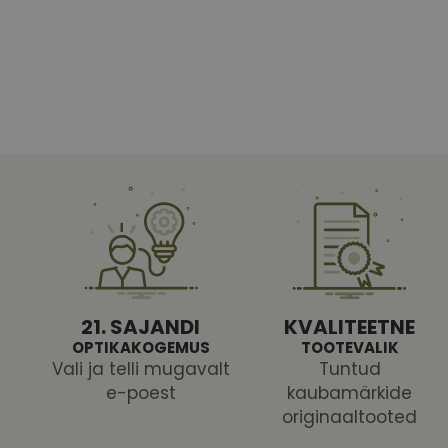
Vajalikud küpsised 
ja juurdepääsu saidi 
Nimi
shipping_country
CookieScriptConse
csrftoken
21. SAJANDI
KVALITEETNE
OPTIKAKOGEMUS
TOOTEVALIK
Vali ja telli mugavalt
Tuntud
e-poest
kaubamärkide
Pakk
originaaltooted
Nimi
Nimi
Dom