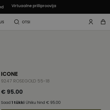
Virtuaalne prilliproovija
ed
OTSI
US
OTSI
ICONE
9247 ROSEGOLD 55-18
€ 95.00
Saad
1
tükki
Ühiku hind
€ 95.00