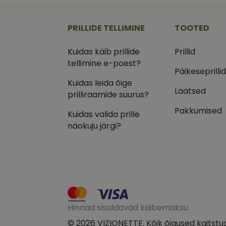
_ga
_gcl_au
Goog
.vizi
PRILLIDE TELLIMINE
TOOTED
IDE
Goog
.doub
Kuidas käib prillide
Prillid
_ga_VQ82NFQ41G
tellimine e-poest?
test_cookie
Goog
.doub
Päikeseprilli
Kuidas leida õige
__kla_id
_fbp
Meta
Läätsed
Inc.
prilliraamide suurus?
.vizi
Pakkumised
Kuidas valida prille
näokuju järgi?
Hinnad sisaldavad käibemaksu
© 2026 VIZIONETTE. Kõik õigused kaitstu