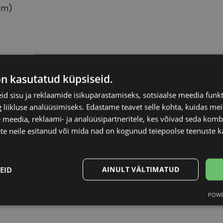
mm)
ICONE
Raami materjal
on kasutatud küpsiseid.
d sisu ja reklaamide isikupärastamiseks, sotsiaalse meedia funk
55-18
Raami kuju
liikluse analüüsimiseks. Edastame teavet selle kohta, kuidas meie
 meedia, reklaami- ja analüüsipartneritele, kes võivad seda kom
L
Kliendirühm
te neile esitanud või mida nad on kogunud teiepoolse teenuste k
rosegold
Prilliläätse laius (m
EID
AINULT VÄLTIMATUD
Ninavahe laius (mm
POWE
Statistika
Turustamine