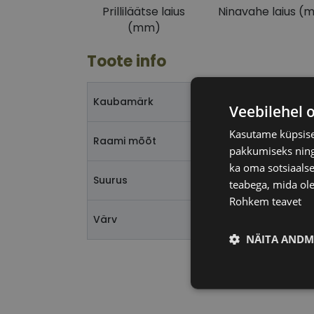
Prilliläätse laius
Ninavahe laius (
(mm)
Toote info
Kaubamärk
Veebilehel 
Kasutame küpsisei
Raami mõõt
pakkumiseks ning 
ka oma sotsiaalse
Suurus
teabega, mida ole
Rohkem teavet
Värv
NÄITA ANDM
Vajalik