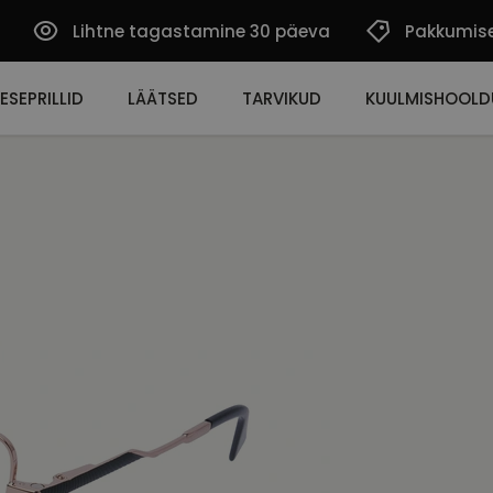
Lihtne tagastamine 30 päeva
Pakkumis
ESEPRILLID
LÄÄTSED
TARVIKUD
KUULMISHOOLD