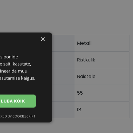
×
Metall
tsioonide
Ristkülik
 saiti kasutate,
bineerida muu
Naistele
asutamise käigus.
55
m)
LUBA KÕIK
18
)
RED BY COOKIESCRIPT
Eelistused