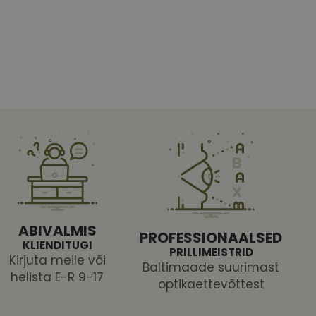
htedel navigeerimine
tajate küpsiste
 selleks, et Cookie-
latvormiga. See on
ABIVALMIS
arünnakute eest
PROFESSIONAALSED
KLIENDITUGI
PRILLIMEISTRID
Kirjuta meile või
Baltimaade suurimast
helista E-R 9-17
optikaettevõttest