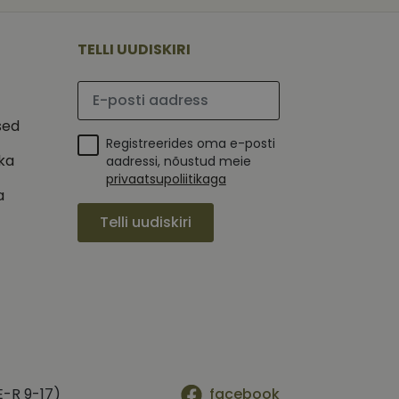
 selle kohta,
ga - see on
mi kohta, mida
tavale
ha.
te kasutajate
kult genereeritud
TELLI UUDISKIRI
seda kasutatakse
 selle kohta,
kampaaniate andmete
mi kohta, mida
ha.
Palun sisesta e-posti aadress
itamiseks.
et teha kindlaks,
sed
Registreerides oma e-posti
posti aadressi
 näiteks reaalajas
ika
aadressi, nõustud meie
privaatsupoliitikaga
a
Telli uudiskiri
E-R 9-17)
facebook