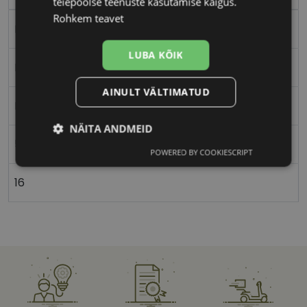
teiepoolse teenuste kasutamise käigus.
Rohkem teavet
Metall
LUBA KÕIK
Nurgeline
AINULT VÄLTIMATUD
Meestele
NÄITA ANDMEID
55
POWERED BY COOKIESCRIPT
Vajalik
Statistika
Turustamine
16
Eelistused