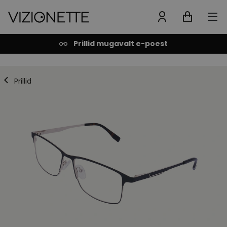
Prillid mugavalt e-poest
Prillid