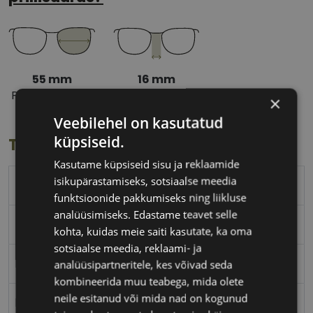
55 mm
16 mm
Prilliläätse laius
Ninavahe laius
×
(mm)
(mm)
Veebilehel on kasutatud
küpsiseid.
Toote info
Kasutame küpsiseid sisu ja reklaamide
isikupärastamiseks, sotsiaalse meedia
ICONE
funktsioonide pakkumiseks ning liikluse
analüüsimiseks. Edastame teavet selle
55-16
kohta, kuidas meie saiti kasutate, ka oma
sotsiaalse meedia, reklaami- ja
M
analüüsipartneritele, kes võivad seda
kombineerida muu teabega, mida olete
neile esitanud või mida nad on kogunud
black/gold