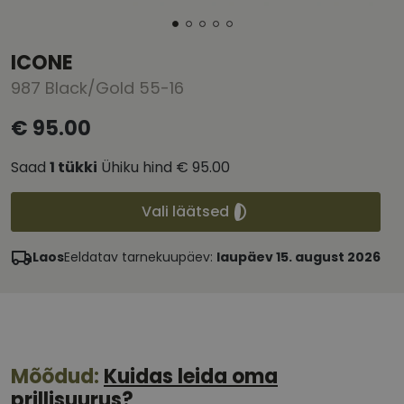
ICONE
987 Black/Gold 55-16
€ 95.00
Saad
1
tükki
Ühiku hind
€ 95.00
Vali läätsed
Laos
Eeldatav tarnekuupäev:
laupäev 15. august 2026
Mõõdud:
Kuidas leida oma
prillisuurus?