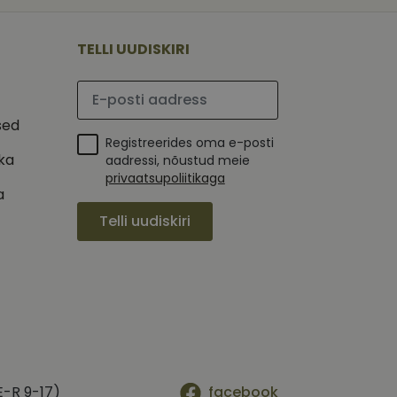
 selle kohta,
ga - see on
mi kohta, mida
tavale
ha.
te kasutajate
kult genereeritud
TELLI UUDISKIRI
seda kasutatakse
 selle kohta,
kampaaniate andmete
mi kohta, mida
ha.
Palun sisesta e-posti aadress
itamiseks.
et teha kindlaks,
sed
Registreerides oma e-posti
posti aadressi
 näiteks reaalajas
ika
aadressi, nõustud meie
privaatsupoliitikaga
a
Telli uudiskiri
E-R 9-17)
facebook