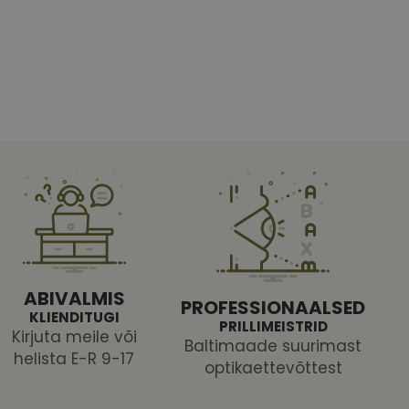
htedel navigeerimine
tajate küpsiste
 selleks, et Cookie-
latvormiga. See on
ABIVALMIS
arünnakute eest
PROFESSIONAALSED
KLIENDITUGI
PRILLIMEISTRID
Kirjuta meile või
Baltimaade suurimast
helista E-R 9-17
optikaettevõttest