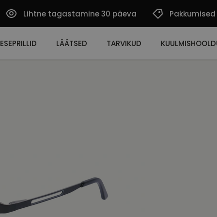
Lihtne tagastamine 30 päeva
Pakkumised
ESEPRILLID
LÄÄTSED
TARVIKUD
KUULMISHOOLD