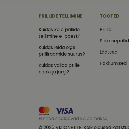
_ga
_gcl_au
Goog
.vizi
PRILLIDE TELLIMINE
TOOTED
IDE
Goog
.doub
Kuidas käib prillide
Prillid
_ga_VQ82NFQ41G
tellimine e-poest?
test_cookie
Goog
.doub
Päikeseprilli
Kuidas leida õige
__kla_id
_fbp
Meta
Läätsed
Inc.
prilliraamide suurus?
.vizi
Pakkumised
Kuidas valida prille
näokuju järgi?
Hinnad sisaldavad käibemaksu
© 2026 VIZIONETTE. Kõik õigused kaitstu