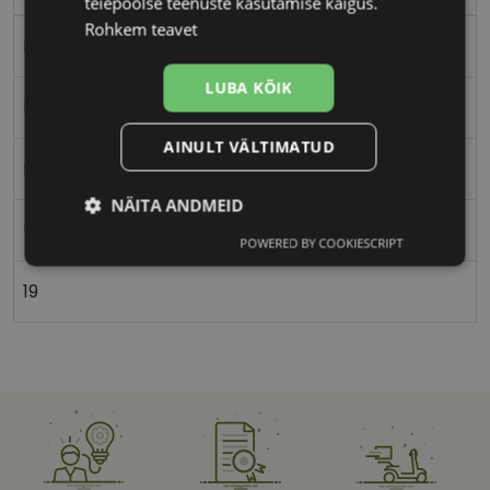
teiepoolse teenuste kasutamise käigus.
Rohkem teavet
Metall
LUBA KÕIK
Ristkülik
AINULT VÄLTIMATUD
Naistele
NÄITA ANDMEID
53
POWERED BY COOKIESCRIPT
Vajalik
Statistika
Turustamine
19
Eelistused