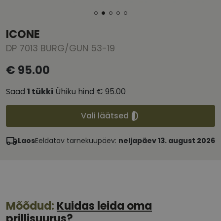
ICONE
DP 7013 BURG/GUN 53-19
€ 95.00
Saad
1
tükki
Ühiku hind
€ 95.00
Vali läätsed
Laos
Eeldatav tarnekuupäev:
neljapäev 13. august 2026
Mõõdud:
Kuidas leida oma
prillisuurus?