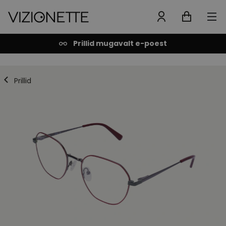
Prillid mugavalt e-poest
Prillid