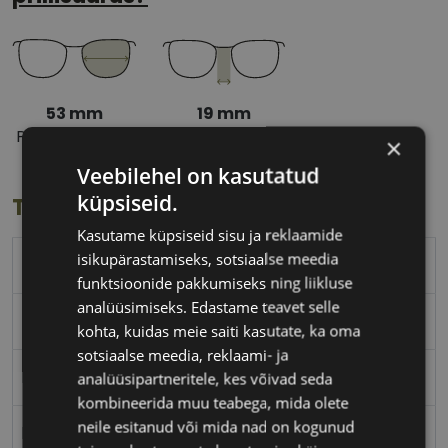
53 mm
19 mm
Prilliläätse laius
Ninavahe laius
×
(mm)
(mm)
Veebilehel on kasutatud
küpsiseid.
Toote info
Kasutame küpsiseid sisu ja reklaamide
isikupärastamiseks, sotsiaalse meedia
ICONE
funktsioonide pakkumiseks ning liikluse
analüüsimiseks. Edastame teavet selle
53-19
kohta, kuidas meie saiti kasutate, ka oma
sotsiaalse meedia, reklaami- ja
M
analüüsipartneritele, kes võivad seda
kombineerida muu teabega, mida olete
neile esitanud või mida nad on kogunud
burg/gun