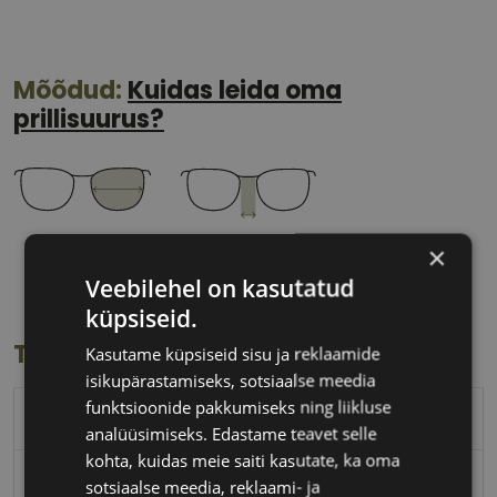
Mõõdud:
Kuidas leida oma
prillisuurus?
54 mm
20 mm
×
Klaasi laius
Ninavahe laius
Veebilehel on kasutatud
(mm)
(mm)
küpsiseid.
Toote info
Kasutame küpsiseid sisu ja reklaamide
isikupärastamiseks, sotsiaalse meedia
funktsioonide pakkumiseks ning liikluse
ICONE
analüüsimiseks. Edastame teavet selle
kohta, kuidas meie saiti kasutate, ka oma
54-20
sotsiaalse meedia, reklaami- ja