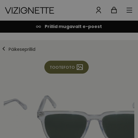
Prillid mugavalt e-poest
Päikeseprillid
TOOTEFOTO