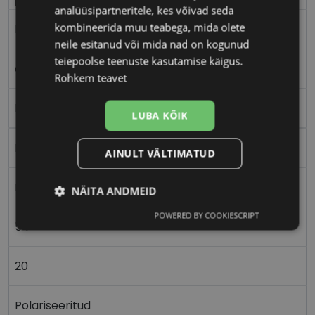
analüüsipartneritele, kes võivad seda
kombineerida muu teabega, mida olete
L
neile esitanud või mida nad on kogunud
teiepoolse teenuste kasutamise käigus.
crystal
Rohkem teavet
Plast
LUBA KÕIK
Nurgeline
AINULT VÄLTIMATUD
Meestele
NÄITA ANDMEID
POWERED BY COOKIESCRIPT
Vajalik
Statistika
Turustamine
54
20
Eelistused
Polariseeritud