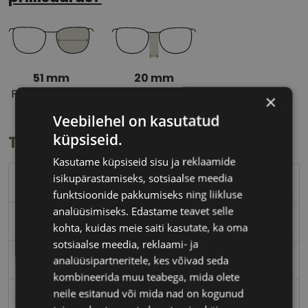
51 mm
20 mm
Prilliläätse laius
Ninavahe laius
×
(mm)
(mm)
Veebilehel on kasutatud
küpsiseid.
Toote info
Kasutame küpsiseid sisu ja reklaamide
isikupärastamiseks, sotsiaalse meedia
ICONE
funktsioonide pakkumiseks ning liikluse
analüüsimiseks. Edastame teavet selle
51-20
kohta, kuidas meie saiti kasutate, ka oma
sotsiaalse meedia, reklaami- ja
M
analüüsipartneritele, kes võivad seda
kombineerida muu teabega, mida olete
neile esitanud või mida nad on kogunud
blk/rgold