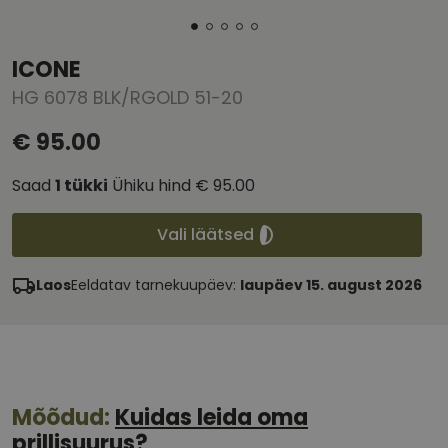
ICONE
HG 6078 BLK/RGOLD 51-20
€ 95.00
Saad
1
tükki
Ühiku hind
€ 95.00
Vali läätsed
Laos
Eeldatav tarnekuupäev:
laupäev 15. august 2026
Mõõdud:
Kuidas leida oma
prillisuurus?