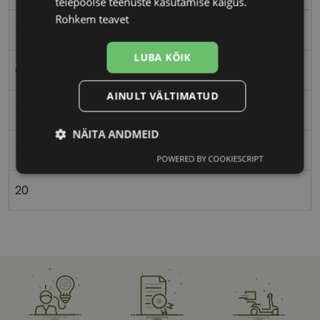
teiepoolse teenuste kasutamise käigus.
Rohkem teavet
Metall
LUBA KÕIK
Ovaalne/ümar
AINULT VÄLTIMATUD
Naistele
NÄITA ANDMEID
51
POWERED BY COOKIESCRIPT
Vajalik
Statistika
Turustamine
20
Eelistused