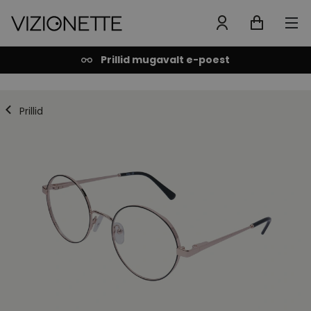
Prillid mugavalt e-poest
Prillid