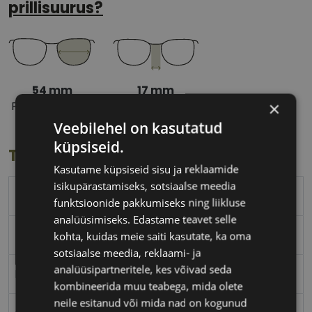
prillisuurus?
54 mm
17 mm
×
Prilliläätse laius
Ninavahe laius
(mm)
(mm)
Veebilehel on kasutatud
küpsiseid.
Toote info
Kasutame küpsiseid sisu ja reklaamide
isikupärastamiseks, sotsiaalse meedia
ICONE
funktsioonide pakkumiseks ning liikluse
analüüsimiseks. Edastame teavet selle
54-17
kohta, kuidas meie saiti kasutate, ka oma
sotsiaalse meedia, reklaami- ja
analüüsipartneritele, kes võivad seda
M
kombineerida muu teabega, mida olete
neile esitanud või mida nad on kogunud