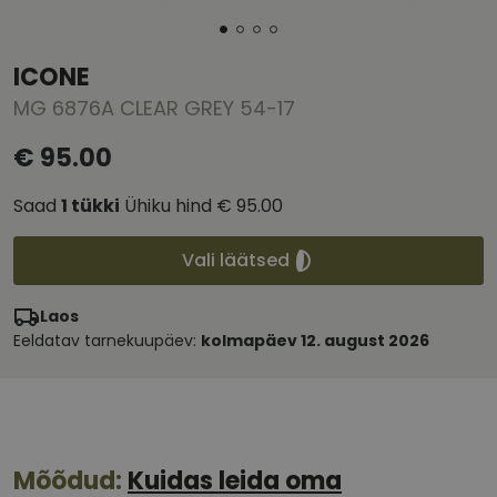
ICONE
MG 6876A CLEAR GREY 54-17
€ 95.00
Saad
1
tükki
Ühiku hind
€ 95.00
Vali läätsed
Laos
Eeldatav tarnekuupäev:
kolmapäev 12. august 2026
Mõõdud:
Kuidas leida oma