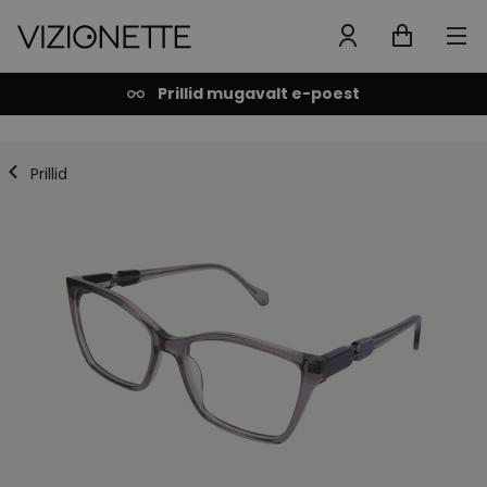
Prillid mugavalt e-poest
Prillid