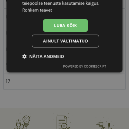
clear grey
teiepoolse teenuste kasutamise käigus.
Rohkem teavet
Plast
LUBA KÕIK
Ristkülik
AINULT VÄLTIMATUD
Naistele
NÄITA ANDMEID
54
POWERED BY COOKIESCRIPT
Vajalik
Statistika
Turustamine
17
Eelistused