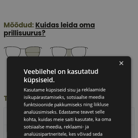
Mõõdud:
Kuidas leida oma
prillisuurus?
×
57 mm
18 mm
Veebilehel on kasutatud
Klaasi laius
Ninavahe laius
küpsiseid.
(mm)
(mm)
Kasutame küpsiseid sisu ja reklaamide
isikupärastamiseks, sotsiaalse meedia
Toote info
funktsioonide pakkumiseks ning liikluse
analüüsimiseks. Edastame teavet selle
MARC JACOBS
kohta, kuidas meie saiti kasutate, ka oma
sotsiaalse meedia, reklaami- ja
57-18
analüüsipartneritele, kes võivad seda