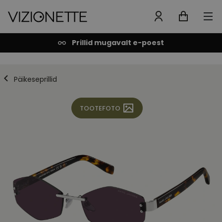
Prillid mugavalt e-poest
Päikeseprillid
TOOTEFOTO