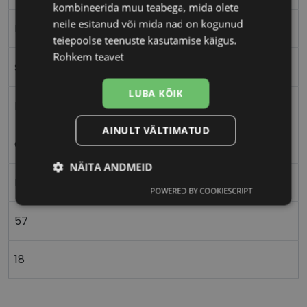
kombineerida muu teabega, mida olete
neile esitanud või mida nad on kogunud
L
teiepoolse teenuste kasutamise käigus.
Rohkem teavet
sil/hav
LUBA KÕIK
Metall
AINULT VÄLTIMATUD
Ovaalne/ümar
NÄITA ANDMEID
Naistele
POWERED BY COOKIESCRIPT
Vajalik
Statistika
Turustamine
57
Eelistused
18