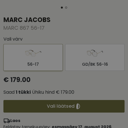
MARC JACOBS
MARC 867 56-17
Vali värv
56-17
GD/BK 56-16
€ 179.00
Saad
1
tükki
Ühiku hind
€ 179.00
Vali läätsed
Laos
Eeldatav tarnekuupäev:
esmaspäev 17. august 2026