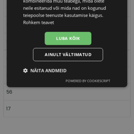
kombineerida muu teabega, mida olete
56-17
neile esitanud või mida nad on kogunud
teiepoolse teenuste kasutamise käigus.
Rohkem teavet
L
LUBA KÕIK
Metall
AINULT VÄLTIMATUD
Ristkülik
NÄITA ANDMEID
Naistele
POWERED BY COOKIESCRIPT
Vajalik
Statistika
Turustamine
56
Eelistused
17