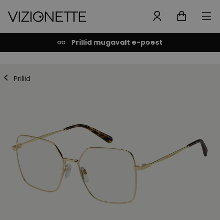
Prillid mugavalt e-poest
Prillid