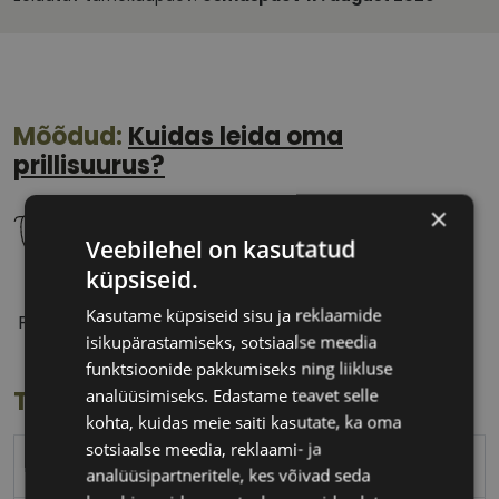
Mõõdud:
Kuidas leida oma
prillisuurus?
×
Veebilehel on kasutatud
küpsiseid.
56 mm
17 mm
Kasutame küpsiseid sisu ja reklaamide
Prilliläätse laius
Ninavahe laius
isikupärastamiseks, sotsiaalse meedia
(mm)
(mm)
funktsioonide pakkumiseks ning liikluse
analüüsimiseks. Edastame teavet selle
Toote info
kohta, kuidas meie saiti kasutate, ka oma
sotsiaalse meedia, reklaami- ja
MARC JACOBS
analüüsipartneritele, kes võivad seda