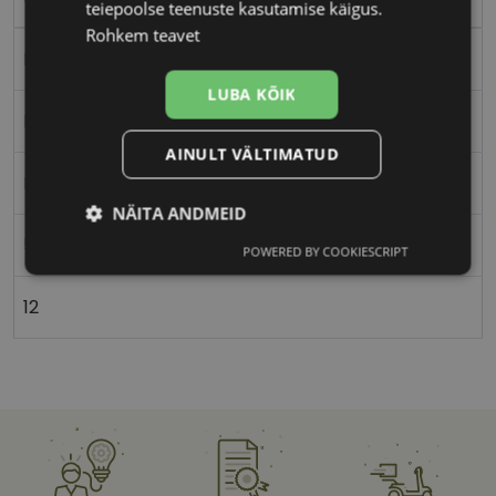
teiepoolse teenuste kasutamise käigus.
Rohkem teavet
Plast
LUBA KÕIK
Ristkülik
AINULT VÄLTIMATUD
Naistele
NÄITA ANDMEID
51
POWERED BY COOKIESCRIPT
Vajalik
Statistika
Turustamine
12
Eelistused