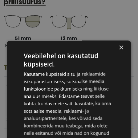
prillisuurus?
51 mm
12 mm
Prilliläätse laius
Ninavahe laius
×
(mm)
(mm)
Veebilehel on kasutatud
küpsiseid.
Toote info
Kasutame küpsiseid sisu ja reklaamide
isikupärastamiseks, sotsiaalse meedia
CHRISTIAN LACROIX
funktsioonide pakkumiseks ning liikluse
analüüsimiseks. Edastame teavet selle
51-12
kohta, kuidas meie saiti kasutate, ka oma
sotsiaalse meedia, reklaami- ja
analüüsipartneritele, kes võivad seda
S
kombineerida muu teabega, mida olete
neile esitanud või mida nad on kogunud
red