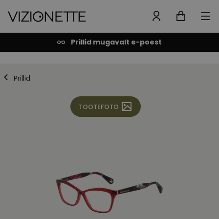
Prillid mugavalt e-poest
Prillid
TOOTEFOTO