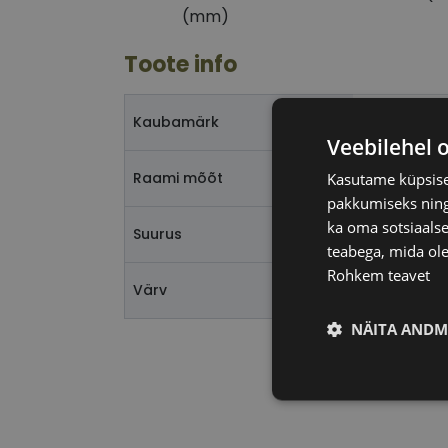
(mm)
Toote info
CHRISTIAN
Kaubamärk
Veebilehel 
52-16
Raami mõõt
Kasutame küpsisei
pakkumiseks ning 
ka oma sotsiaalse
S
Suurus
teabega, mida ole
Rohkem teavet
rouge
Värv
NÄITA ANDM
Vajalik