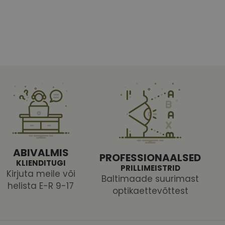
htedel navigeerimine
tajate küpsiste
 selleks, et Cookie-
latvormiga. See on
ABIVALMIS
PROFESSIONAALSED
arünnakute eest
KLIENDITUGI
PRILLIMEISTRID
Kirjuta meile või
Baltimaade suurimast
helista E-R 9-17
optikaettevõttest
 selle kohta,
ga - see on