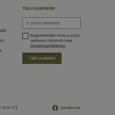
mi kohta, mida
tavale
ha.
te kasutajate
TELLI UUDISKIRI
kult genereeritud
seda kasutatakse
 selle kohta,
kampaaniate andmete
mi kohta, mida
Palun sisesta e-posti aadress
ha.
itamiseks.
et teha kindlaks,
sed
Registreerides oma e-posti
posti aadressi
ika
 näiteks reaalajas
aadressi, nõustud meie
privaatsupoliitikaga
a
Telli uudiskiri
E-R 9-17)
facebook