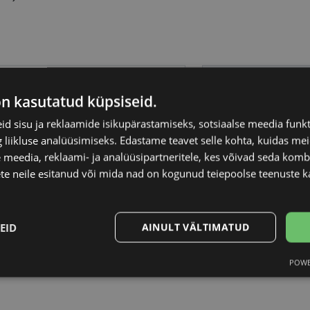
 LACROIX
Raami materjal
on kasutatud küpsiseid.
Raami kuju
d sisu ja reklaamide isikupärastamiseks, sotsiaalse meedia funk
liikluse analüüsimiseks. Edastame teavet selle kohta, kuidas meie
 meedia, reklaami- ja analüüsipartneritele, kes võivad seda kom
Kliendirühm
te neile esitanud või mida nad on kogunud teiepoolse teenuste k
Prilliläätse laius (m
EID
AINULT VÄLTIMATUD
Ninavahe laius (mm
POWE
Statistika
Turustamine