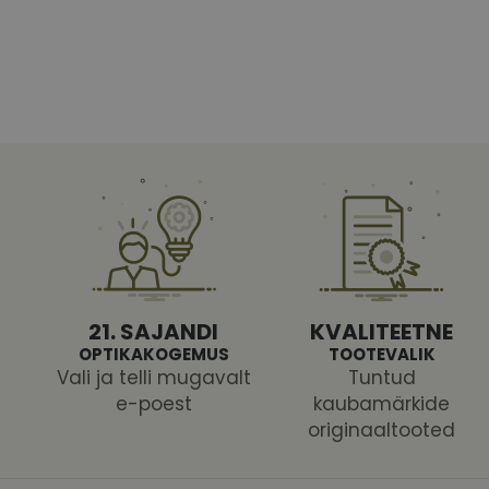
Vajalikud küpsised 
ja juurdepääsu saidi 
Nimi
shipping_country
CookieScriptConse
csrftoken
21. SAJANDI
KVALITEETNE
OPTIKAKOGEMUS
TOOTEVALIK
Vali ja telli mugavalt
Tuntud
e-poest
kaubamärkide
originaaltooted
Pakk
Nimi
Nimi
Dom
_ga
_gcl_au
Goog