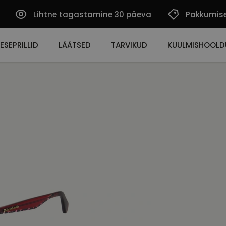
Lihtne tagastamine 30 päeva
Pakkumis
ESEPRILLID
LÄÄTSED
TARVIKUD
KUULMISHOOLD