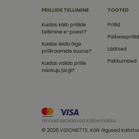
.vizi
PRILLIDE TELLIMINE
TOOTED
IDE
Goog
.doub
Kuidas käib prillide
Prillid
tellimine e-poest?
_ga_VQ82NFQ41G
test_cookie
Goog
Päikeseprilli
.doub
Kuidas leida õige
__kla_id
Läätsed
_fbp
Meta
prilliraamide suurus?
Inc.
.vizi
Pakkumised
Kuidas valida prille
näokuju järgi?
Hinnad sisaldavad käibemaksu
© 2026 VIZIONETTE. Kõik õigused kaitstu