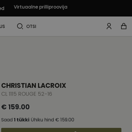
Virtuaalne prilliproovija
ed
OTSI
US
OTSI
CHRISTIAN LACROIX
CL 1115 ROUGE 52-16
€ 159.00
Saad
1
tükki
Ühiku hind
€ 159.00