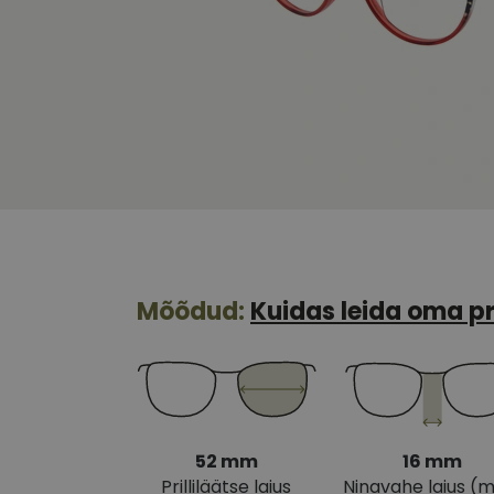
Mõõdud:
Kuidas leida oma pr
52 mm
16 mm
Prilliläätse laius
Ninavahe laius (