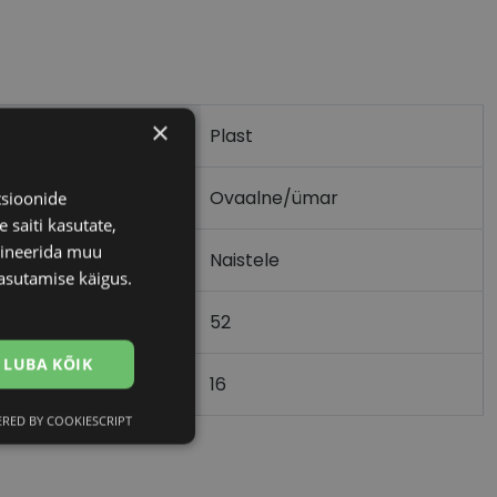
×
Plast
Ovaalne/ümar
tsioonide
 saiti kasutate,
bineerida muu
Naistele
asutamise käigus.
52
m)
LUBA KÕIK
16
)
RED BY COOKIESCRIPT
Eelistused