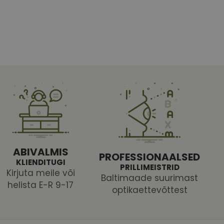
htedel navigeerimine
tajate küpsiste
 selleks, et Cookie-
latvormiga. See on
ABIVALMIS
PROFESSIONAALSED
arünnakute eest
KLIENDITUGI
PRILLIMEISTRID
Kirjuta meile või
Baltimaade suurimast
helista E-R 9-17
optikaettevõttest
 selle kohta,
ga - see on