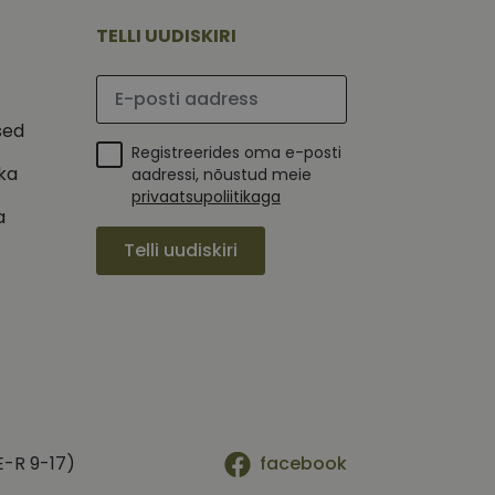
mi kohta, mida
tavale
ha.
te kasutajate
TELLI UUDISKIRI
kult genereeritud
seda kasutatakse
 selle kohta,
kampaaniate andmete
mi kohta, mida
Palun sisesta e-posti aadress
ha.
itamiseks.
et teha kindlaks,
sed
Registreerides oma e-posti
posti aadressi
ika
 näiteks reaalajas
aadressi, nõustud meie
privaatsupoliitikaga
a
Telli uudiskiri
E-R 9-17)
facebook