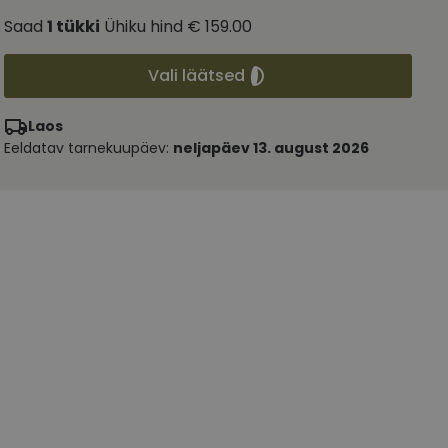
Saad
1
tükki
Ühiku hind
€ 159.00
Vali läätsed
Laos
Eeldatav tarnekuupäev:
neljapäev 13. august 2026