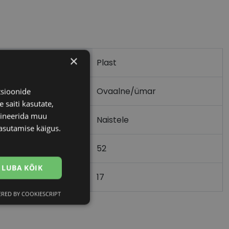
×
Plast
Ovaalne/ümar
tsioonide
 saiti kasutate,
bineerida muu
Naistele
asutamise käigus.
52
m)
LUBA KÕIK
17
)
RED BY COOKIESCRIPT
Eelistused