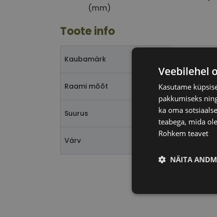
(mm)
Toote info
CHRISTIAN
Kaubamärk
Veebilehel 
52-17
Raami mõõt
Kasutame küpsisei
pakkumiseks ning 
ka oma sotsiaalse
S
Suurus
teabega, mida ole
Rohkem teavet
black
Värv
NÄITA ANDM
Vajalik