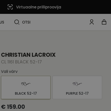
Virtuaalne prilliproovija
OTSI
US
OTSI
CHRISTIAN LACROIX
CL 1161 BLACK 52-17
Vali värv
BLACK 52-17
PURPLE 52-17
€ 159.00