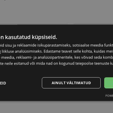
 LACROIX
Raami materjal
on kasutatud küpsiseid.
Raami kuju
d sisu ja reklaamide isikupärastamiseks, sotsiaalse meedia funk
liikluse analüüsimiseks. Edastame teavet selle kohta, kuidas meie
 meedia, reklaami- ja analüüsipartneritele, kes võivad seda kom
Kliendirühm
te neile esitanud või mida nad on kogunud teiepoolse teenuste k
Prilliläätse laius (m
EID
AINULT VÄLTIMATUD
Ninavahe laius (mm
POWE
Statistika
Turustamine