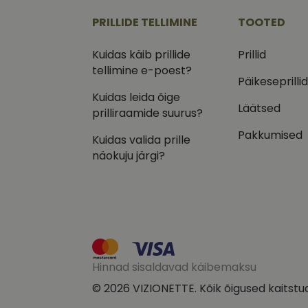
.vizi
PRILLIDE TELLIMINE
TOOTED
IDE
Goog
.doub
Kuidas käib prillide
Prillid
tellimine e-poest?
_ga_VQ82NFQ41G
test_cookie
Goog
Päikeseprilli
.doub
Kuidas leida õige
__kla_id
Läätsed
_fbp
Meta
prilliraamide suurus?
Inc.
.vizi
Pakkumised
Kuidas valida prille
näokuju järgi?
Hinnad sisaldavad käibemaksu
© 2026 VIZIONETTE. Kõik õigused kaitstu