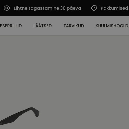
Lihtne tagastamine 30 päeva
Pakkumised
ESEPRILLID
LÄÄTSED
TARVIKUD
KUULMISHOOLD