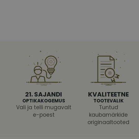
Vajalikud küpsised 
ja juurdepääsu saidi 
Nimi
shipping_country
CookieScriptConse
csrftoken
21. SAJANDI
KVALITEETNE
OPTIKAKOGEMUS
TOOTEVALIK
Vali ja telli mugavalt
Tuntud
e-poest
kaubamärkide
originaaltooted
Pakk
Nimi
Nimi
Dom
_ga
_gcl_au
Goog