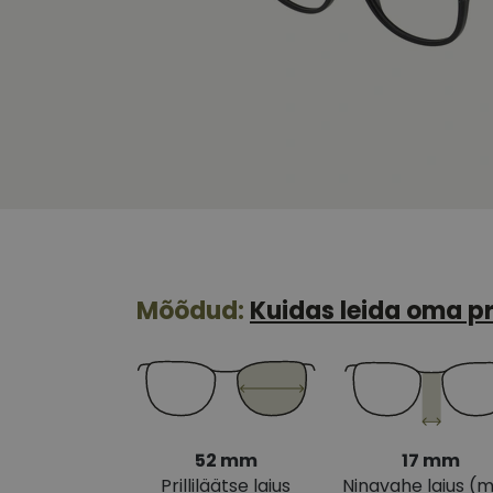
Mõõdud:
Kuidas leida oma pr
52 mm
17 mm
Prilliläätse laius
Ninavahe laius (