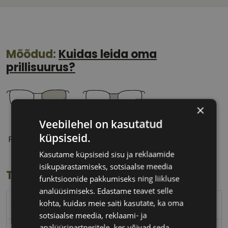
Mõõdud:
Kuidas leida oma
prillisuurus?
×
Veebilehel on kasutatud
52 mm
17 mm
küpsiseid.
Prilliläätse laius
Ninavahe laius
(mm)
(mm)
Kasutame küpsiseid sisu ja reklaamide
isikupärastamiseks, sotsiaalse meedia
Toote info
funktsioonide pakkumiseks ning liikluse
analüüsimiseks. Edastame teavet selle
kohta, kuidas meie saiti kasutate, ka oma
CHRISTIAN LACROIX
sotsiaalse meedia, reklaami- ja
analüüsipartneritele, kes võivad seda