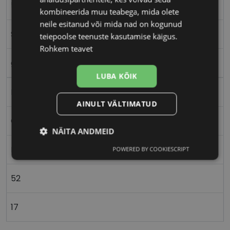
52-17
kombineerida muu teabega, mida olete
neile esitanud või mida nad on kogunud
S
teiepoolse teenuste kasutamise käigus.
Rohkem teavet
gold
LUBA KÕIK
Metall
AINULT VÄLTIMATUD
Ovaalne/ümar
NÄITA ANDMEID
Naistele
POWERED BY COOKIESCRIPT
Vajalik
Statistika
Turustamine
52
Eelistused
17