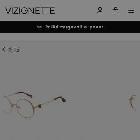
Prillid mugavalt e-poest
Prillid