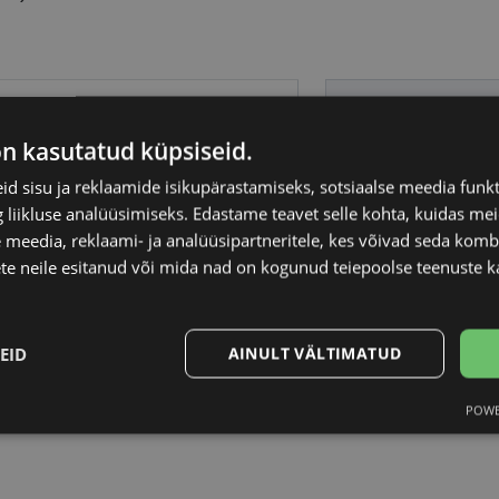
 LACROIX
Raami materjal
on kasutatud küpsiseid.
Raami kuju
d sisu ja reklaamide isikupärastamiseks, sotsiaalse meedia funk
liikluse analüüsimiseks. Edastame teavet selle kohta, kuidas meie
Kliendirühm
 meedia, reklaami- ja analüüsipartneritele, kes võivad seda kom
te neile esitanud või mida nad on kogunud teiepoolse teenuste k
Klaasi laius (mm)
EID
AINULT VÄLTIMATUD
Ninavahe laius (mm
POWE
Statistika
Turustamine