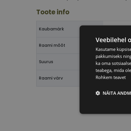
Toote info
CHRISTIAN
Kaubamärk
Veebilehel 
50-20
Raami mõõt
Kasutame küpsisei
pakkumiseks ning 
M
Suurus
ka oma sotsiaalse
teabega, mida ole
Rohkem teavet
black
Raami värv
NÄITA ANDM
Vajalik