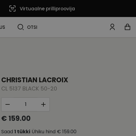
Virtuaalne prilliproovija
OTSI
US
OTSI
CHRISTIAN LACROIX
CL 5137 BLACK 50-20
€ 159.00
Saad
1
tükki
Ühiku hind
€ 159.00