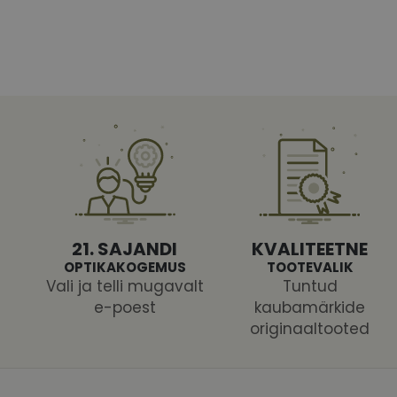
Vajalikud küpsised 
ja juurdepääsu saidi 
Nimi
shipping_country
CookieScriptConse
21. SAJANDI
KVALITEETNE
csrftoken
OPTIKAKOGEMUS
TOOTEVALIK
Vali ja telli mugavalt
Tuntud
e-poest
kaubamärkide
originaaltooted
Pakk
Nimi
Nimi
Dom
_ga
_gcl_au
Goog
.vizi