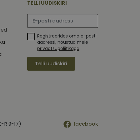
TELLI UUDISKIRI
ha.
te kasutajate
kult genereeritud
seda kasutatakse
 selle kohta,
Palun sisesta e-posti aadress
kampaaniate andmete
mi kohta, mida
ha.
sed
itamiseks.
et teha kindlaks,
Registreerides oma e-posti
ika
aadressi, nõustud meie
posti aadressi
 näiteks reaalajas
privaatsupoliitikaga
a
Telli uudiskiri
E-R 9-17)
facebook