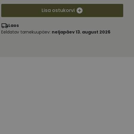
Lisa ostukorvi
Laos
Eeldatav tarnekuupäev:
neljapäev 13. august 2026