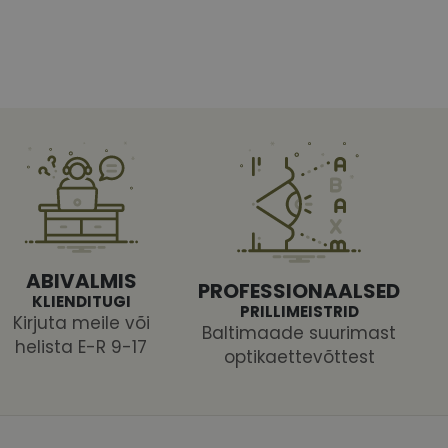
htedel navigeerimine
tajate küpsiste
 selleks, et Cookie-
ABIVALMIS
latvormiga. See on
PROFESSIONAALSED
arünnakute eest
KLIENDITUGI
PRILLIMEISTRID
Kirjuta meile või
Baltimaade suurimast
helista E-R 9-17
optikaettevõttest
 selle kohta,
ga - see on
mi kohta, mida
tavale