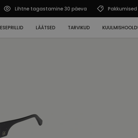
Lihtne tagastamine 30 päeva
Pakkumised
ESEPRILLID
LÄÄTSED
TARVIKUD
KUULMISHOOLD