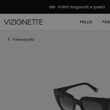
Prillid mugavalt e-poest
PRILLID
PÄIK
Päikeseprillid