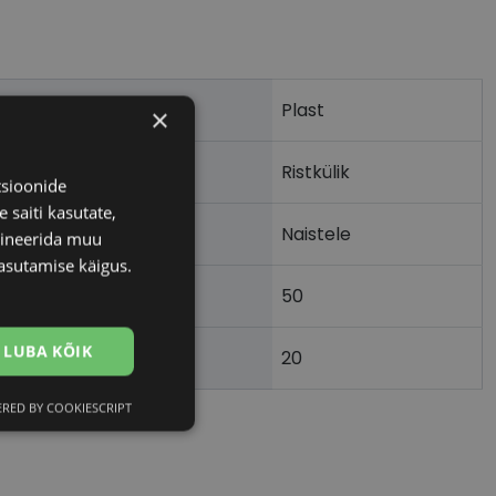
Plast
×
Ristkülik
tsioonide
 saiti kasutate,
Naistele
bineerida muu
asutamise käigus.
50
LUBA KÕIK
20
)
RED BY COOKIESCRIPT
Eelistused