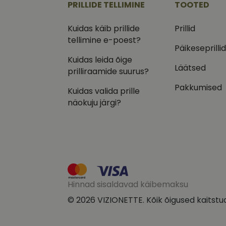
PRILLIDE TELLIMINE
TOOTED
IDE
Goog
Kuidas käib prillide
Prillid
.doub
tellimine e-poest?
Päikeseprilli
_ga_VQ82NFQ41G
test_cookie
Goog
.doub
Kuidas leida õige
Läätsed
prilliraamide suurus?
__kla_id
_fbp
Meta
Inc.
Pakkumised
.vizi
Kuidas valida prille
näokuju järgi?
Hinnad sisaldavad käibemaksu
© 2026 VIZIONETTE. Kõik õigused kaitstu