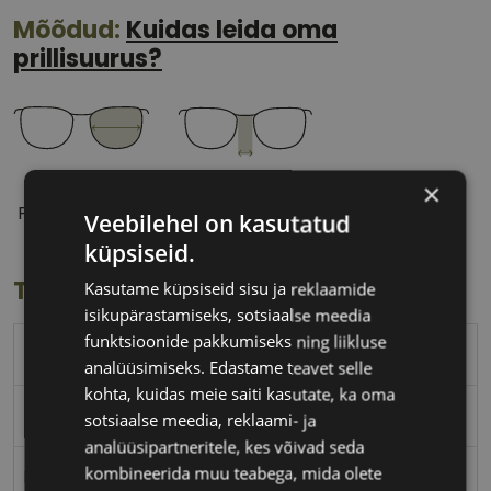
Mõõdud:
Kuidas leida oma
prillisuurus?
55 mm
17 mm
×
Prilliläätse laius
Ninavahe laius
Veebilehel on kasutatud
(mm)
(mm)
küpsiseid.
Toote info
Kasutame küpsiseid sisu ja reklaamide
isikupärastamiseks, sotsiaalse meedia
funktsioonide pakkumiseks ning liikluse
KARL LAGERFELD
analüüsimiseks. Edastame teavet selle
kohta, kuidas meie saiti kasutate, ka oma
55-17
sotsiaalse meedia, reklaami- ja
analüüsipartneritele, kes võivad seda
kombineerida muu teabega, mida olete
M