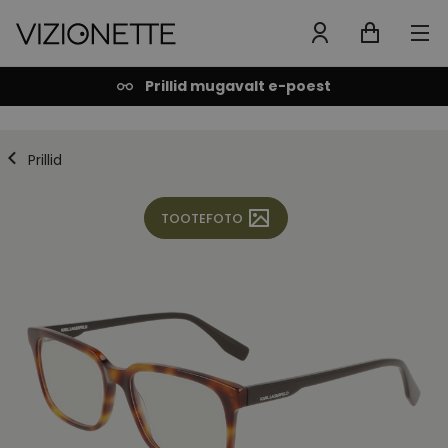
Prillid mugavalt e-poest
Prillid
TOOTEFOTO