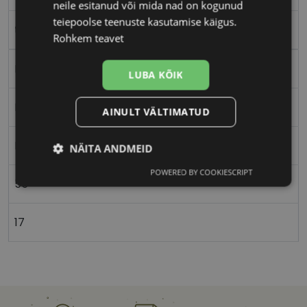
neile esitanud või mida nad on kogunud
teiepoolse teenuste kasutamise käigus.
tort
Rohkem teavet
Plast
LUBA KÕIK
Nurgeline
AINULT VÄLTIMATUD
Meestele
NÄITA ANDMEID
POWERED BY COOKIESCRIPT
Vajalik
Statistika
Turustamine
55
17
Eelistused