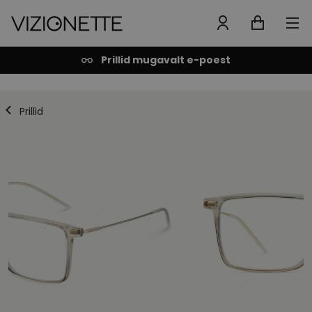
Prillid mugavalt e-poest
Prillid