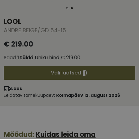
LOOL
ANDRE BEIGE/GD 54-15
€ 219.00
Saad
1
tükki
Ühiku hind
€ 219.00
Vali läätsed
Laos
Eeldatav tarnekuupäev:
kolmapäev 12. august 2026
Mõõdud:
Kuidas leida oma