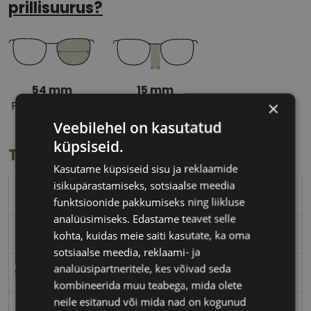
prillisuurus?
54 mm
15 mm
×
Prilliläätse laius
Ninavahe laius
(mm)
(mm)
Veebilehel on kasutatud
küpsiseid.
Toote info
Kasutame küpsiseid sisu ja reklaamide
isikupärastamiseks, sotsiaalse meedia
LOOL
funktsioonide pakkumiseks ning liikluse
analüüsimiseks. Edastame teavet selle
54-15
kohta, kuidas meie saiti kasutate, ka oma
sotsiaalse meedia, reklaami- ja
analüüsipartneritele, kes võivad seda
S
kombineerida muu teabega, mida olete
neile esitanud või mida nad on kogunud