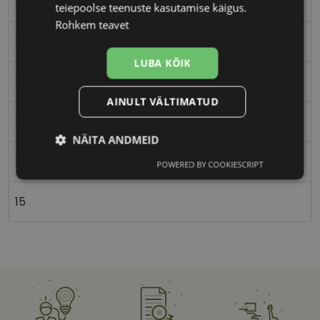
beige/gd
teiepoolse teenuste kasutamise käigus.
Rohkem teavet
Plast
LUBA KÕIK
Ristkülik
AINULT VÄLTIMATUD
Meestele
NÄITA ANDMEID
54
POWERED BY COOKIESCRIPT
Vajalik
Statistika
Turustamine
15
Eelistused