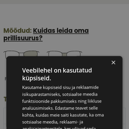
Mõõdud:
Kuidas leida oma
prillisuurus?
×
Veebilehel on kasutatud
53 mm
14 mm
küpsiseid.
Prilliläätse laius
Ninavahe laius
(mm)
(mm)
Kasutame küpsiseid sisu ja reklaamide
isikupärastamiseks, sotsiaalse meedia
Toote info
funktsioonide pakkumiseks ning liikluse
analüüsimiseks. Edastame teavet selle
kohta, kuidas meie saiti kasutate, ka oma
MEXX
sotsiaalse meedia, reklaami- ja
analüüsipartneritele, kes võivad seda