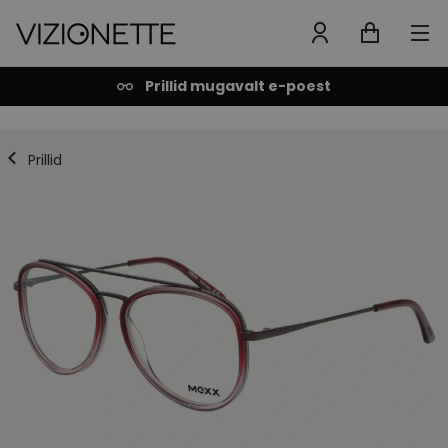
Prillid mugavalt e-poest
Prillid