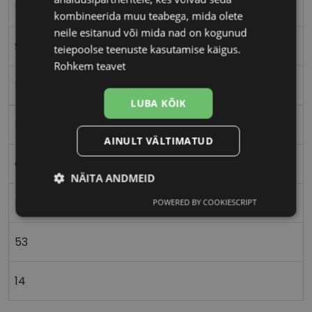
53-14
kombineerida muu teabega, mida olete
neile esitanud või mida nad on kogunud
S
teiepoolse teenuste kasutamise käigus.
Rohkem teavet
br/burg
LUBA KÕIK
Metall
AINULT VÄLTIMATUD
Ovaalne/ümar
NÄITA ANDMEID
Naistele
POWERED BY COOKIESCRIPT
Vajalik
Statistika
Turustamine
53
Eelistused
14