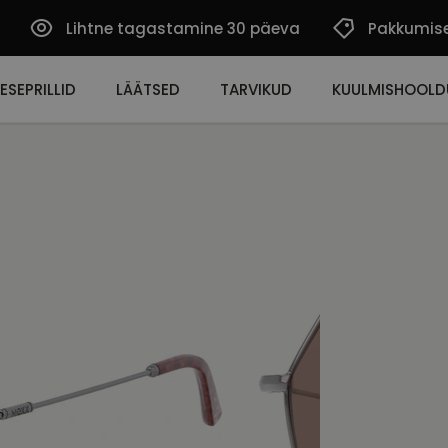
Lihtne tagastamine 30 päeva
Pakkumis
ESEPRILLID
LÄÄTSED
TARVIKUD
KUULMISHOOLD