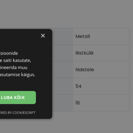
×
Metall
Ristkülik
tsioonide
 saiti kasutate,
bineerida muu
Naistele
asutamise käigus.
54
LUBA KÕIK
18
)
RED BY COOKIESCRIPT
Eelistused