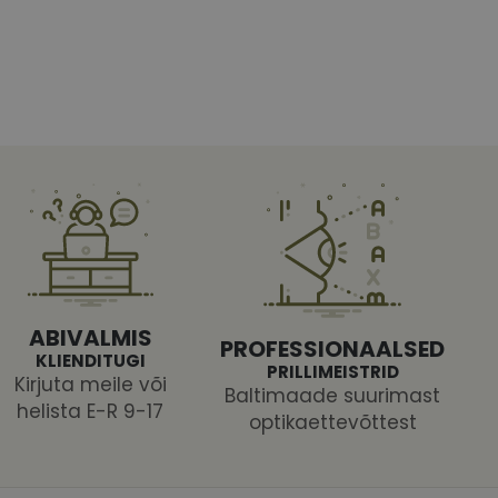
htedel navigeerimine
tajate küpsiste
 selleks, et Cookie-
latvormiga. See on
ABIVALMIS
PROFESSIONAALSED
arünnakute eest
KLIENDITUGI
PRILLIMEISTRID
Kirjuta meile või
Baltimaade suurimast
helista E-R 9-17
optikaettevõttest
 selle kohta,
ga - see on