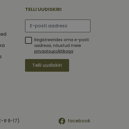
mi kohta, mida
tavale
ha.
te kasutajate
TELLI UUDISKIRI
kult genereeritud
seda kasutatakse
 selle kohta,
kampaaniate andmete
mi kohta, mida
Palun sisesta e-posti aadress
ha.
itamiseks.
et teha kindlaks,
sed
Registreerides oma e-posti
posti aadressi
ika
 näiteks reaalajas
aadressi, nõustud meie
privaatsupoliitikaga
a
Telli uudiskiri
E-R 9-17)
facebook