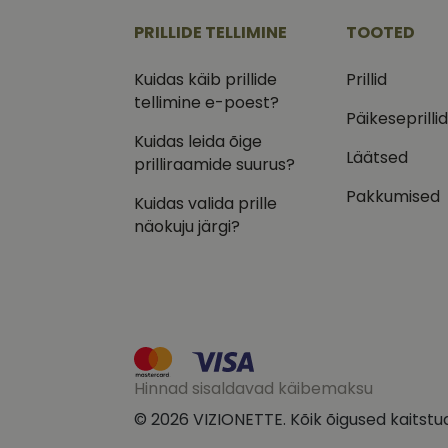
.vizi
PRILLIDE TELLIMINE
TOOTED
IDE
Goog
.doub
Kuidas käib prillide
Prillid
tellimine e-poest?
_ga_VQ82NFQ41G
test_cookie
Goog
Päikeseprilli
.doub
Kuidas leida õige
__kla_id
Läätsed
_fbp
Meta
prilliraamide suurus?
Inc.
.vizi
Pakkumised
Kuidas valida prille
näokuju järgi?
Hinnad sisaldavad käibemaksu
© 2026 VIZIONETTE. Kõik õigused kaitstu