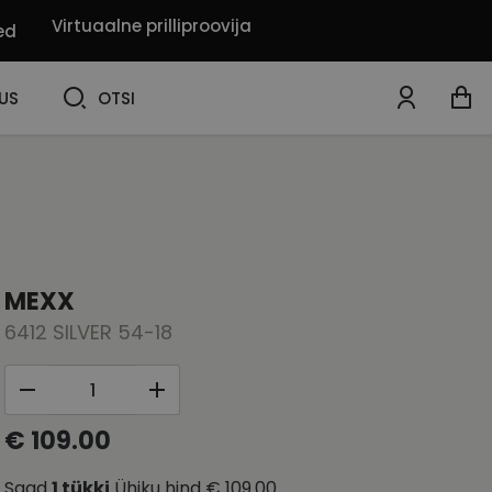
Virtuaalne prilliproovija
ed
OTSI
US
OTSI
MEXX
6412 SILVER 54-18
€ 109.00
Saad
1
tükki
Ühiku hind
€ 109.00