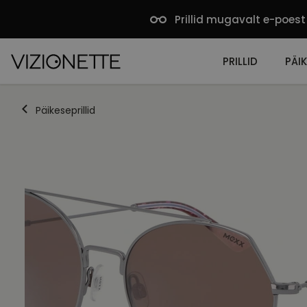
Prillid mugavalt e-poest
PRILLID
PÄIK
Päikeseprillid