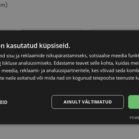
mm)
MEXX
Raami materjal
on kasutatud küpsiseid.
54-18
Raami kuju
d sisu ja reklaamide isikupärastamiseks, sotsiaalse meedia funk
liikluse analüüsimiseks. Edastame teavet selle kohta, kuidas meie
 meedia, reklaami- ja analüüsipartneritele, kes võivad seda kom
M
Kliendirühm
te neile esitanud või mida nad on kogunud teiepoolse teenuste k
silver
Klaasi laius (mm)
EID
AINULT VÄLTIMATUD
Ninavahe laius (mm
POWE
Statistika
Turustamine