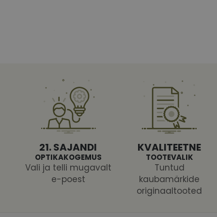
Vajalikud küpsised 
ja juurdepääsu saidi 
Nimi
shipping_country
CookieScriptConse
csrftoken
21. SAJANDI
KVALITEETNE
OPTIKAKOGEMUS
TOOTEVALIK
Vali ja telli mugavalt
Tuntud
e-poest
kaubamärkide
originaaltooted
Pakk
Nimi
Nimi
Dom
_ga
_gcl_au
Goog