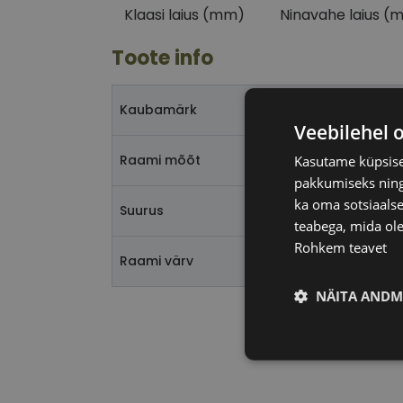
Klaasi laius (mm)
Ninavahe laius (
Toote info
Kaubamärk
Veebilehel 
Raami mõõt
Kasutame küpsisei
pakkumiseks ning 
ka oma sotsiaalse
Suurus
teabega, mida ole
Rohkem teavet
Raami värv
NÄITA ANDM
Vajalik