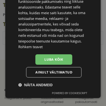
funktsioonide pakkumiseks ning liikluse
Tootekirjeldus
analüüsimiseks. Edastame teavet selle
kohta, kuidas meie saiti kasutate, ka oma
Prillilapp, 15 x 18 cm.
sotsiaalse meedia, reklaami- ja
Toote info
analüüsipartneritele, kes võivad seda
kombineerida muu teabega, mida olete
neile esitanud või mida nad on kogunud
MICROFIBRA
teiepoolse teenuste kasutamise käigus.
Rohkem teavet
LUBA KÕIK
AINULT VÄLTIMATUD
NÄITA ANDMEID
21. SAJANDI
KVALITEETNE
KIIRE
OPTIKAKOGEMUS
TOOTEVALIK
TARNE
POWERED BY COOKIESCRIPT
Vali ja telli
Tuntud
Saadame
Vajalik
Statistika
Turustamine
mugavalt e-poest
kaubamärkide
mugavalt
originaaltooted
pakiautomaati