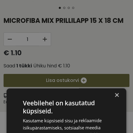
MICROFIBA MIX PRILLILAPP 15 X 18 CM
€ 1.10
Saad
1
tükki
Ühiku hind
€ 1.10
Lisa ostukorvi
×
Eritellimus
Veebilehel on kasutatud
Eeldatav tarnekuupäev:
teisipäev 15. september 2026
küpsiseid.
Kasutame küpsiseid sisu ja reklaamide
isikupärastamiseks, sotsiaalse meedia