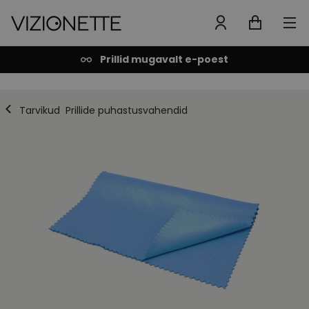
Prillid mugavalt e-poest
Tarvikud
Prillide puhastusvahendid