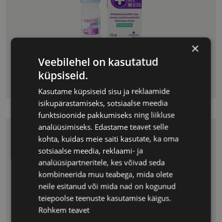
×
Veebilehel on kasutatud
NAVITAE PLUS
€ 11.50
küpsiseid.
SILMATILGAD 10 ML
Kasutame küpsiseid sisu ja reklaamide
isikupärastamiseks, sotsiaalse meedia
funktsioonide pakkumiseks ning liikluse
analüüsimiseks. Edastame teavet selle
kohta, kuidas meie saiti kasutate, ka oma
sotsiaalse meedia, reklaami- ja
analüüsipartneritele, kes võivad seda
kombineerida muu teabega, mida olete
neile esitanud või mida nad on kogunud
teiepoolse teenuste kasutamise käigus.
Rohkem teavet