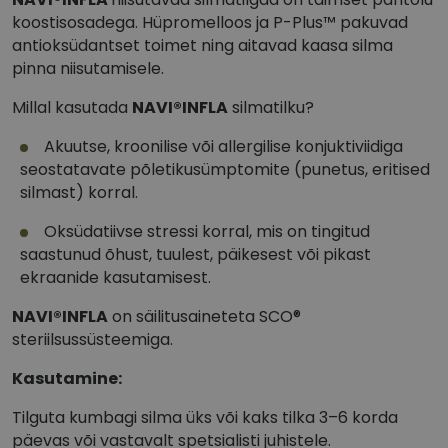
koostisosadega. Hüpromelloos ja P-Plus™ pakuvad
antioksüdantset toimet ning aitavad kaasa silma
pinna niisutamisele.
Millal kasutada
NAVI®INFLA
silmatilku?
Akuutse, kroonilise või allergilise konjuktiviidiga
seostatavate põletikusümptomite (punetus, eritised
silmast) korral.
Oksüdatiivse stressi korral, mis on tingitud
saastunud õhust, tuulest, päikesest või pikast
ekraanide kasutamisest.
NAVI®INFLA
on säilitusaineteta SCO®
steriilsussüsteemiga.
Kasutamine:
Tilguta kumbagi silma üks või kaks tilka 3–6 korda
päevas või vastavalt spetsialisti juhistele.