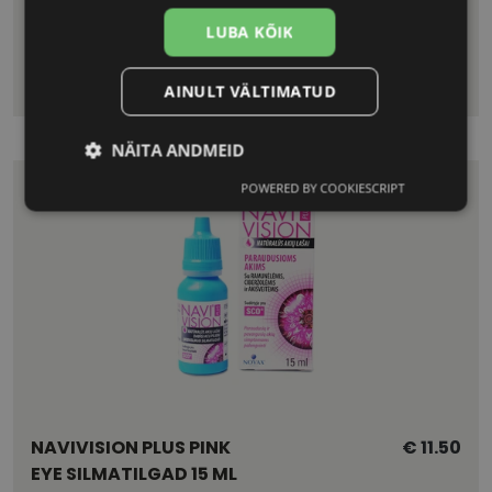
LUBA KÕIK
NAVIVISION PLUS TIRED
€ 11.50
EYE SILMATILGAD 15 ML
AINULT VÄLTIMATUD
NÄITA ANDMEID
POWERED BY COOKIESCRIPT
Vajalik
Statistika
Turustamine
Eelistused
Vajalik
Statistika
Turustamine
NAVIVISION PLUS PINK
€ 11.50
Eelistused
EYE SILMATILGAD 15 ML