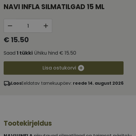
NAVI INFLA SILMATILGAD 15 ML
€ 15.50
Saad
1
tükki
Ühiku hind
€ 15.50
Lisa ostukorvi
Laos
Eeldatav tarnekuupäev:
reede 14. august 2026
Tootekirjeldus
NAVI®INFLA
niisutavad silmatilgad on taimset päritolu