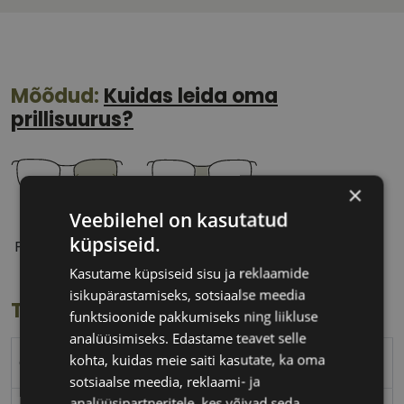
Mõõdud:
Kuidas leida oma
prillisuurus?
×
Veebilehel on kasutatud
52 mm
16 mm
küpsiseid.
Prilliläätse laius
Ninavahe laius
(mm)
(mm)
Kasutame küpsiseid sisu ja reklaamide
isikupärastamiseks, sotsiaalse meedia
Toote info
funktsioonide pakkumiseks ning liikluse
analüüsimiseks. Edastame teavet selle
kohta, kuidas meie saiti kasutate, ka oma
OPTIQ
sotsiaalse meedia, reklaami- ja
analüüsipartneritele, kes võivad seda