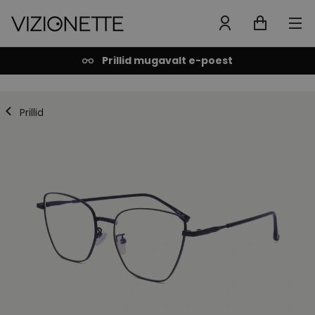
Prillid mugavalt e-poest
Prillid