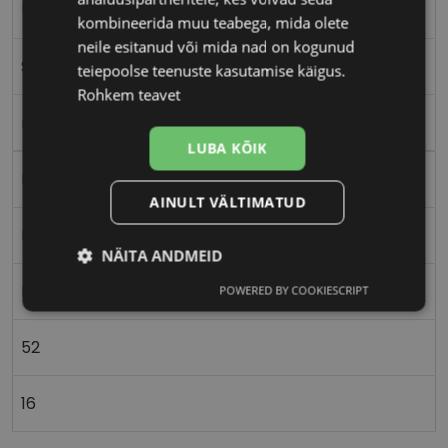
52-16
kombineerida muu teabega, mida olete
neile esitanud või mida nad on kogunud
S
teiepoolse teenuste kasutamise käigus.
Rohkem teavet
matt black
LUBA KÕIK
Metall
AINULT VÄLTIMATUD
Ristkülik
NÄITA ANDMEID
Naistele
POWERED BY COOKIESCRIPT
Vajalik
Statistika
Turustamine
52
Eelistused
16