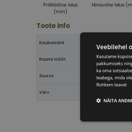
Prilliläätse laius
Ninavahe laius (
(mm)
Toote info
O
Kaubamärk
Veebilehel 
Kasutame küpsisei
51
Raami mõõt
pakkumiseks ning 
ka oma sotsiaalse
S
Suurus
teabega, mida ole
Rohkem teavet
m
Värv
NÄITA ANDM
Vajalik