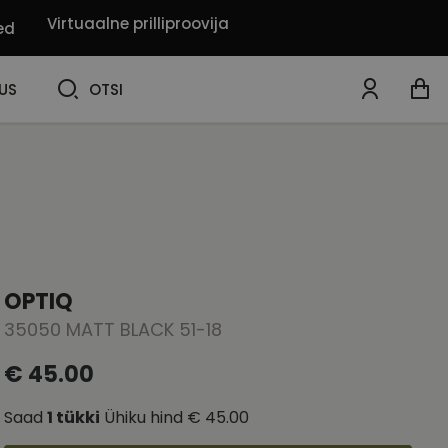
Virtuaalne prilliproovija
ed
OTSI
US
OTSI
OPTIQ
35050 MATT BLACK 51-18
€ 45.00
Saad
1
tükki
Ühiku hind
€ 45.00