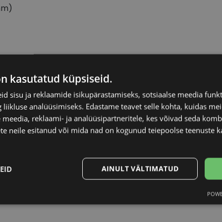
mm)
PTIQ
Raami materjal
on kasutatud küpsiseid.
d sisu ja reklaamide isikupärastamiseks, sotsiaalse meedia funk
-18
Raami kuju
liikluse analüüsimiseks. Edastame teavet selle kohta, kuidas meie
 meedia, reklaami- ja analüüsipartneritele, kes võivad seda kom
Kliendirühm
te neile esitanud või mida nad on kogunud teiepoolse teenuste k
att black
Prilliläätse laius (m
EID
AINULT VÄLTIMATUD
Ninavahe laius (mm
POWE
Statistika
Turustamine