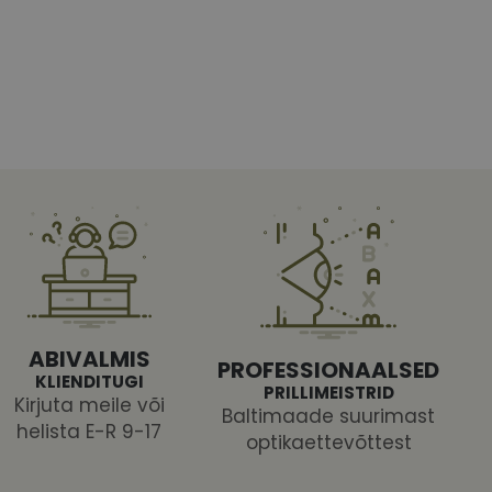
htedel navigeerimine
tajate küpsiste
 selleks, et Cookie-
latvormiga. See on
ABIVALMIS
arünnakute eest
PROFESSIONAALSED
KLIENDITUGI
PRILLIMEISTRID
Kirjuta meile või
Baltimaade suurimast
helista E-R 9-17
optikaettevõttest