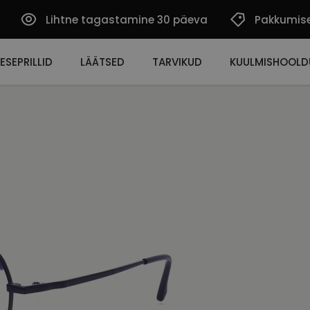
Lihtne tagastamine 30 päeva
Pakkumis
ESEPRILLID
LÄÄTSED
TARVIKUD
KUULMISHOOLD