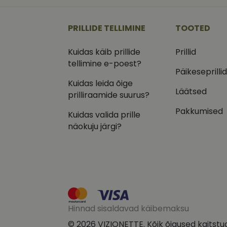
_ga
_gcl_au
Goog
.vizi
PRILLIDE TELLIMINE
TOOTED
IDE
Goog
.doub
Kuidas käib prillide
Prillid
_ga_VQ82NFQ41G
tellimine e-poest?
test_cookie
Goog
.doub
Päikeseprilli
Kuidas leida õige
__kla_id
_fbp
Meta
Läätsed
Inc.
prilliraamide suurus?
.vizi
Pakkumised
Kuidas valida prille
näokuju järgi?
Hinnad sisaldavad käibemaksu
© 2026 VIZIONETTE. Kõik õigused kaitstu