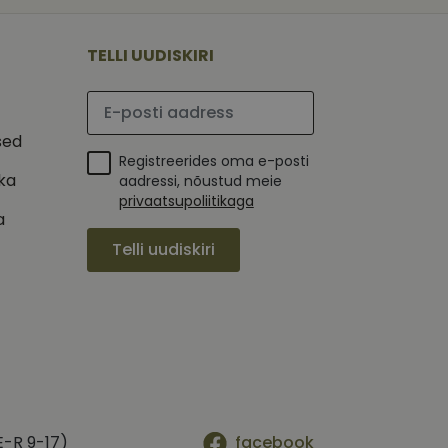
 selle kohta,
ga - see on
mi kohta, mida
tavale
ha.
te kasutajate
kult genereeritud
TELLI UUDISKIRI
seda kasutatakse
 selle kohta,
kampaaniate andmete
mi kohta, mida
ha.
Palun sisesta e-posti aadress
itamiseks.
et teha kindlaks,
sed
Registreerides oma e-posti
posti aadressi
 näiteks reaalajas
ika
aadressi, nõustud meie
privaatsupoliitikaga
a
Telli uudiskiri
E-R 9-17)
facebook