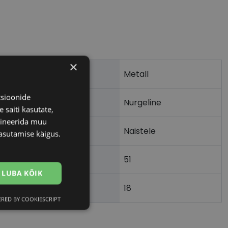
×
Metall
tsioonide
Nurgeline
 saiti kasutate,
bineerida muu
Naistele
asutamise käigus.
51
m)
LUBA KÕIK
18
)
RED BY COOKIESCRIPT
Eelistused