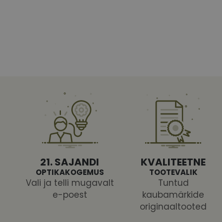
Vajalikud küpsised 
ja juurdepääsu saidi 
Nimi
shipping_country
CookieScriptConse
csrftoken
21. SAJANDI
KVALITEETNE
OPTIKAKOGEMUS
TOOTEVALIK
Vali ja telli mugavalt
Tuntud
e-poest
kaubamärkide
Pakk
originaaltooted
Nimi
Nimi
Dom