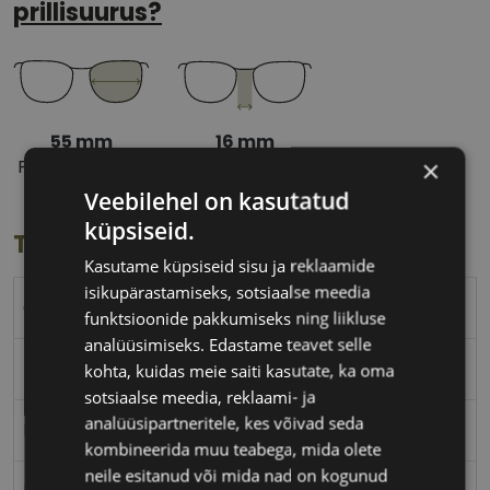
prillisuurus?
55 mm
16 mm
×
Prilliläätse laius
Ninavahe laius
(mm)
(mm)
Veebilehel on kasutatud
küpsiseid.
Toote info
Kasutame küpsiseid sisu ja reklaamide
isikupärastamiseks, sotsiaalse meedia
OPTIQ
funktsioonide pakkumiseks ning liikluse
analüüsimiseks. Edastame teavet selle
55-16
kohta, kuidas meie saiti kasutate, ka oma
sotsiaalse meedia, reklaami- ja
analüüsipartneritele, kes võivad seda
M
kombineerida muu teabega, mida olete
neile esitanud või mida nad on kogunud