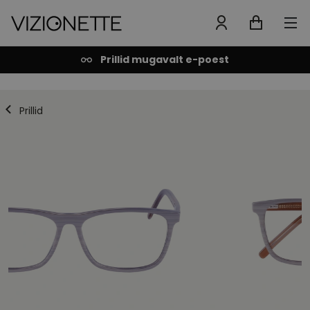
Prillid mugavalt e-poest
Prillid