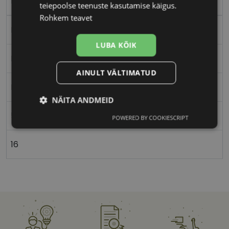
brown/grey
teiepoolse teenuste kasutamise käigus.
Rohkem teavet
Plast
LUBA KÕIK
Nurgeline
AINULT VÄLTIMATUD
Meestele
NÄITA ANDMEID
55
POWERED BY COOKIESCRIPT
Vajalik
Statistika
Turustamine
16
Eelistused