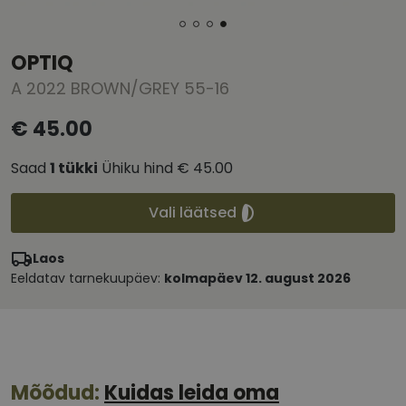
OPTIQ
A 2022 BROWN/GREY 55-16
€ 45.00
Saad
1
tükki
Ühiku hind
€ 45.00
Vali läätsed
Laos
Eeldatav tarnekuupäev:
kolmapäev 12. august 2026
Mõõdud:
Kuidas leida oma