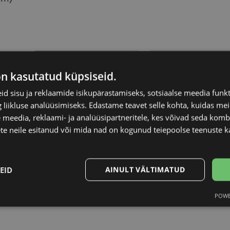
PE JEANS
Raami materjal
on kasutatud küpsiseid.
d sisu ja reklaamide isikupärastamiseks, sotsiaalse meedia funk
-19
Raami kuju
liikluse analüüsimiseks. Edastame teavet selle kohta, kuidas meie
 meedia, reklaami- ja analüüsipartneritele, kes võivad seda kom
Kliendirühm
te neile esitanud või mida nad on kogunud teiepoolse teenuste k
/rose
Prilliläätse laius (m
EID
AINULT VÄLTIMATUD
Ninavahe laius (mm
POWE
Statistika
Turustamine