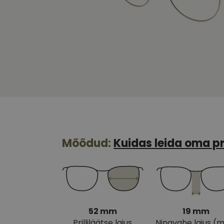
Mõõdud:
Kuidas leida oma pr
52 mm
19 mm
Prilliläätse laius
Ninavahe laius (