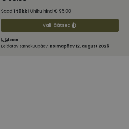
Saad
1
tükki
Ühiku hind
€ 95.00
Vali läätsed
Laos
Eeldatav tarnekuupäev:
kolmapäev 12. august 2026