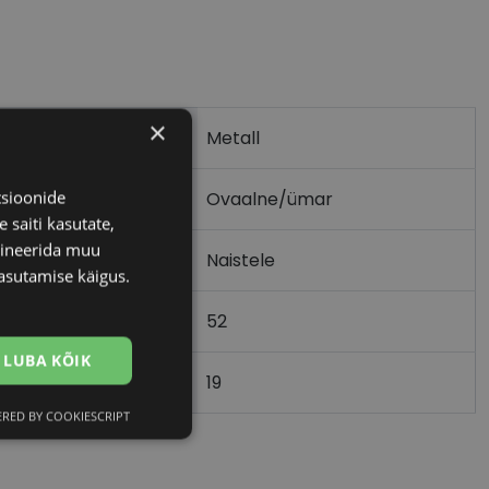
×
Metall
tsioonide
Ovaalne/ümar
 saiti kasutate,
bineerida muu
Naistele
asutamise käigus.
52
m)
LUBA KÕIK
19
)
RED BY COOKIESCRIPT
Eelistused