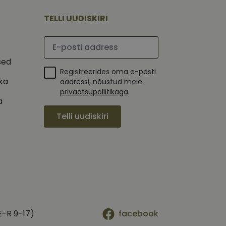
mi kohta, mida
tavale
ha.
te kasutajate
TELLI UUDISKIRI
kult genereeritud
seda kasutatakse
 selle kohta,
kampaaniate andmete
mi kohta, mida
Palun sisesta e-posti aadress
ha.
itamiseks.
et teha kindlaks,
sed
Registreerides oma e-posti
posti aadressi
 näiteks reaalajas
ika
aadressi, nõustud meie
privaatsupoliitikaga
a
Telli uudiskiri
E-R 9-17)
facebook