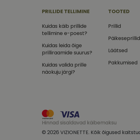
.vizi
PRILLIDE TELLIMINE
TOOTED
IDE
Goog
.doub
Kuidas käib prillide
Prillid
tellimine e-poest?
_ga_VQ82NFQ41G
test_cookie
Goog
Päikeseprilli
.doub
Kuidas leida õige
__kla_id
_fbp
Meta
Läätsed
prilliraamide suurus?
Inc.
.vizi
Pakkumised
Kuidas valida prille
näokuju järgi?
Hinnad sisaldavad käibemaksu
© 2026 VIZIONETTE. Kõik õigused kaitstu