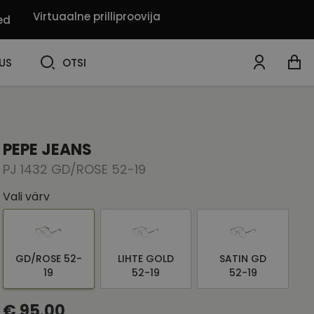
Virtuaalne prilliproovija
ed
OTSI
US
OTSI
PEPE JEANS
PJ 1432 GD/ROSE 52-19
Vali värv
GD/ROSE 52-
LIHTE GOLD
SATIN GD
19
52-19
52-19
€ 95.00