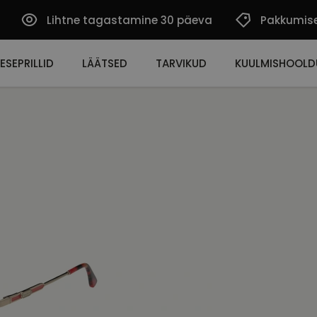
Lihtne tagastamine 30 päeva
Pakkumis
ESEPRILLID
LÄÄTSED
TARVIKUD
KUULMISHOOLD