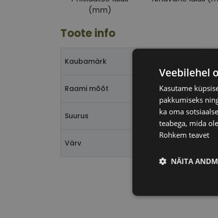
(mm)
Toote info
PE
Kaubamärk
Veebilehel 
Kasutame küpsisei
52
Raami mõõt
pakkumiseks ning 
ka oma sotsiaalse
M
Suurus
teabega, mida ole
Rohkem teavet
gd
Värv
NÄITA ANDM
Vajalik