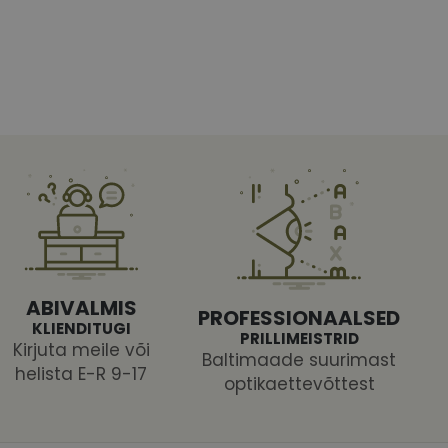
htedel navigeerimine
tajate küpsiste
 selleks, et Cookie-
latvormiga. See on
ABIVALMIS
arünnakute eest
PROFESSIONAALSED
KLIENDITUGI
PRILLIMEISTRID
Kirjuta meile või
Baltimaade suurimast
helista E-R 9-17
optikaettevõttest
 selle kohta,
ga - see on