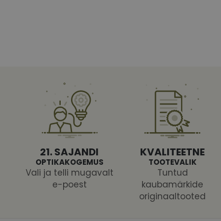
Vajalikud küpsised 
ja juurdepääsu saidi 
Nimi
shipping_country
CookieScriptConse
csrftoken
21. SAJANDI
KVALITEETNE
OPTIKAKOGEMUS
TOOTEVALIK
Vali ja telli mugavalt
Tuntud
e-poest
kaubamärkide
originaaltooted
Pakk
Nimi
Nimi
Dom
_ga
_gcl_au
Goog