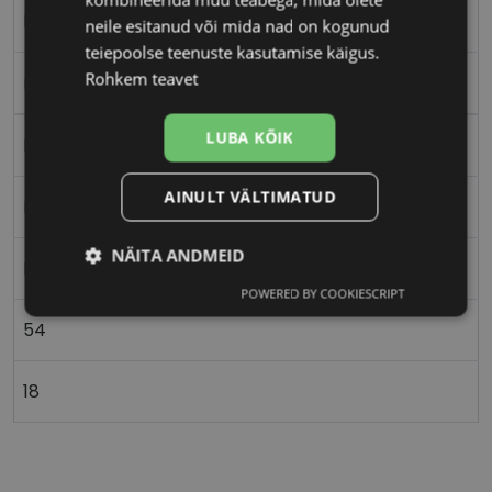
M
neile esitanud või mida nad on kogunud
teiepoolse teenuste kasutamise käigus.
Rohkem teavet
mat/l.gold
LUBA KÕIK
Metall
AINULT VÄLTIMATUD
Nurgeline
NÄITA ANDMEID
Meestele
POWERED BY COOKIESCRIPT
Vajalik
Statistika
Turustamine
54
Eelistused
18