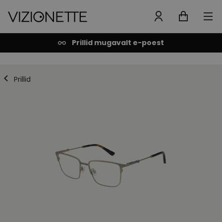
Prillid mugavalt e-poest
Prillid