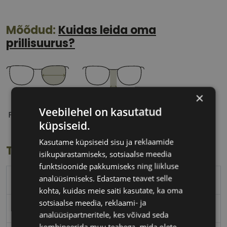
Mõõdud:
Kuidas leida oma
prillisuurus?
×
54 mm
18 mm
Veebilehel on kasutatud
Prilliläätse laius
Ninavahe laius
küpsiseid.
(mm)
(mm)
Kasutame küpsiseid sisu ja reklaamide
Toote info
isikupärastamiseks, sotsiaalse meedia
funktsioonide pakkumiseks ning liikluse
analüüsimiseks. Edastame teavet selle
PEPE JEANS
kohta, kuidas meie saiti kasutate, ka oma
sotsiaalse meedia, reklaami- ja
54-18
analüüsipartneritele, kes võivad seda
kombineerida muu teabega, mida olete