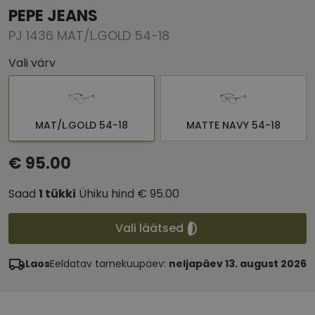
PEPE JEANS
PJ 1436 MAT/L.GOLD 54-18
Vali värv
MAT/L.GOLD 54-18
MATTE NAVY 54-18
€ 95.00
Saad
1
tükki
Ühiku hind
€ 95.00
Vali läätsed
Laos
Eeldatav tarnekuupäev:
neljapäev 13. august 2026