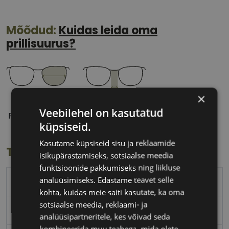
Mõõdud:
Kuidas leida oma
prillisuurus?
×
50 mm
21 mm
Veebilehel on kasutatud
Prilliläätse laius
Ninavahe laius
küpsiseid.
(mm)
(mm)
Kasutame küpsiseid sisu ja reklaamide
Toote info
isikupärastamiseks, sotsiaalse meedia
funktsioonide pakkumiseks ning liikluse
analüüsimiseks. Edastame teavet selle
PEPE JEANS
kohta, kuidas meie saiti kasutate, ka oma
sotsiaalse meedia, reklaami- ja
50-21
analüüsipartneritele, kes võivad seda
kombineerida muu teabega, mida olete