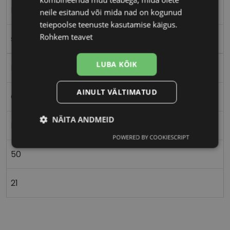
M
neile esitanud või mida nad on kogunud
teiepoolse teenuste kasutamise käigus.
Rohkem teavet
sh l.rose
LUBA KÕIK
Metall
AINULT VÄLTIMATUD
Ovaalne/ümar
NÄITA ANDMEID
Naistele
POWERED BY COOKIESCRIPT
Vajalik
Statistika
Turustamine
50
Eelistused
21