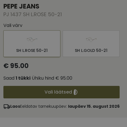
PEPE JEANS
PJ 1437 SH L.ROSE 50-21
Vali värv
SH L.ROSE 50-21
SH L.GOLD 50-21
€ 95.00
Saad
1
tükki
Ühiku hind
€ 95.00
Vali läätsed
Laos
Eeldatav tarnekuupäev:
laupäev 15. august 2026