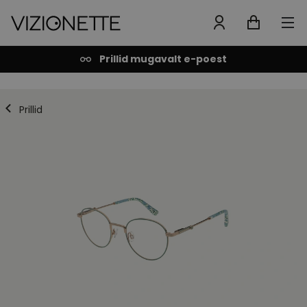
Prillid mugavalt e-poest
Prillid