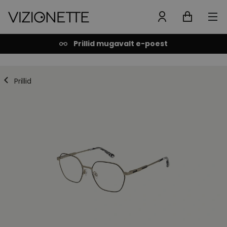
Prillid mugavalt e-poest
Prillid