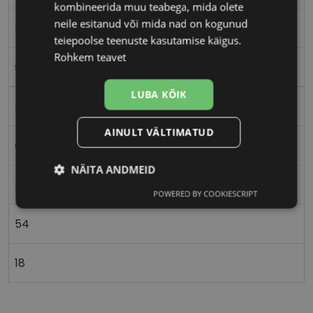
kombineerida muu teabega, mida olete
neile esitanud või mida nad on kogunud
M
teiepoolse teenuste kasutamise käigus.
Rohkem teavet
sat/l.gold
LUBA KÕIK
Metall
AINULT VÄLTIMATUD
Ovaalne/ümar
NÄITA ANDMEID
Naistele
POWERED BY COOKIESCRIPT
Vajalik
Statistika
Turustamine
54
Eelistused
18