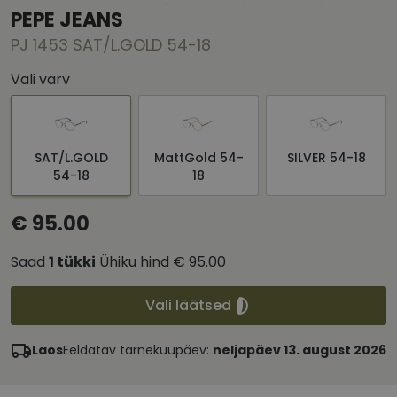
PEPE JEANS
PJ 1453 SAT/L.GOLD 54-18
Vali värv
SAT/L.GOLD
MattGold 54-
SILVER 54-18
54-18
18
€ 95.00
Saad
1
tükki
Ühiku hind
€ 95.00
Vali läätsed
Laos
Eeldatav tarnekuupäev:
neljapäev 13. august 2026