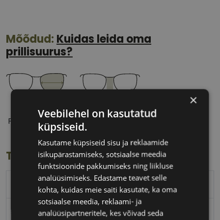
Mõõdud:
Kuidas leida oma
prillisuurus?
×
54 mm
18 mm
Veebilehel on kasutatud
Prilliläätse laius
Ninavahe laius
küpsiseid.
(mm)
(mm)
Kasutame küpsiseid sisu ja reklaamide
Toote info
isikupärastamiseks, sotsiaalse meedia
funktsioonide pakkumiseks ning liikluse
analüüsimiseks. Edastame teavet selle
PEPE JEANS
kohta, kuidas meie saiti kasutate, ka oma
sotsiaalse meedia, reklaami- ja
54-18
analüüsipartneritele, kes võivad seda