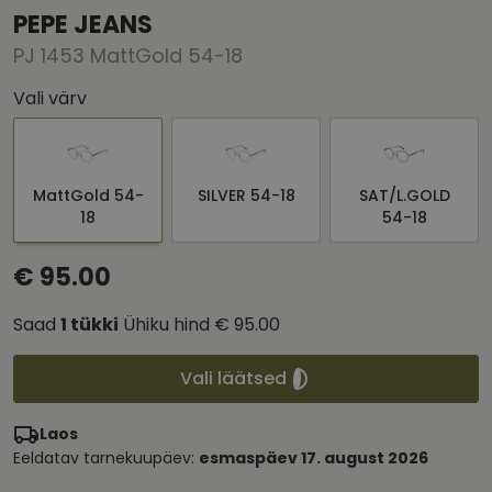
PEPE JEANS
PJ 1453 MattGold 54-18
Vali värv
MattGold 54-
SILVER 54-18
SAT/L.GOLD
18
54-18
€ 95.00
Saad
1
tükki
Ühiku hind
€ 95.00
Vali läätsed
Laos
Eeldatav tarnekuupäev:
esmaspäev 17. august 2026