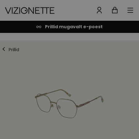
Prillid mugavalt e-poest
Prillid