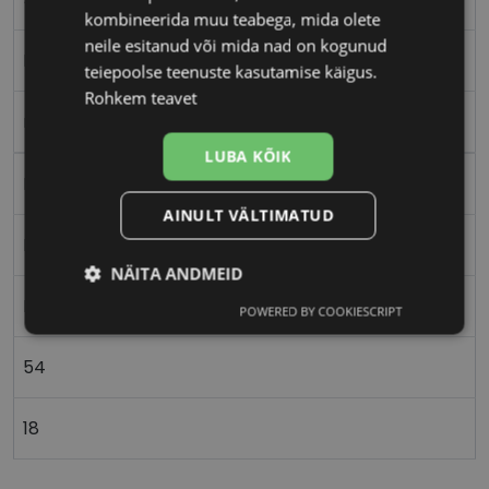
kombineerida muu teabega, mida olete
neile esitanud või mida nad on kogunud
M
teiepoolse teenuste kasutamise käigus.
Rohkem teavet
mattgold
LUBA KÕIK
Metall
AINULT VÄLTIMATUD
Ristkülik
NÄITA ANDMEID
Naistele
POWERED BY COOKIESCRIPT
Vajalik
Statistika
Turustamine
54
Eelistused
18