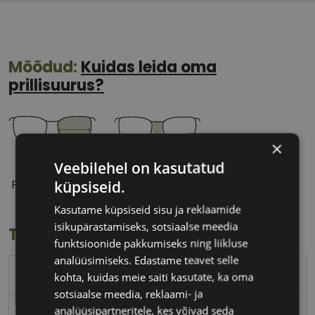
Mõõdud:
Kuidas leida oma
prillisuurus?
×
Veebilehel on kasutatud
54 mm
18 mm
küpsiseid.
Prilliläätse laius
Ninavahe laius
(mm)
(mm)
Kasutame küpsiseid sisu ja reklaamide
isikupärastamiseks, sotsiaalse meedia
Toote info
funktsioonide pakkumiseks ning liikluse
analüüsimiseks. Edastame teavet selle
PEPE JEANS
kohta, kuidas meie saiti kasutate, ka oma
sotsiaalse meedia, reklaami- ja
analüüsipartneritele, kes võivad seda
54-18