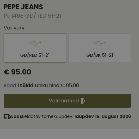
PEPE JEANS
PJ 1468 GD/RED 51-21
Vali värv
GD/RED 51-21
GD/BK 51-21
€ 95.00
Saad
1
tükki
Ühiku hind
€ 95.00
Vali läätsed
Laos
Eeldatav tarnekuupäev:
laupäev 15. august 2026