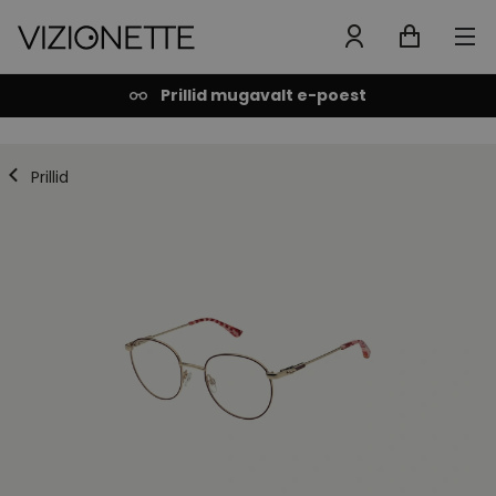
Prillid mugavalt e-poest
Prillid