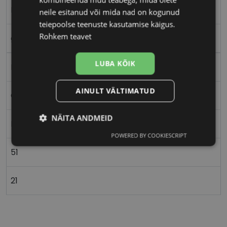
M
neile esitanud või mida nad on kogunud
teiepoolse teenuste kasutamise käigus.
Rohkem teavet
gd/red
LUBA KÕIK
Metall
AINULT VÄLTIMATUD
Ovaalne/ümar
NÄITA ANDMEID
Naistele
POWERED BY COOKIESCRIPT
Vajalik
Statistika
Turustamine
51
Eelistused
21