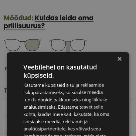
Mõõdud:
Kuidas leida oma
prillisuurus?
×
51 mm
21 mm
Veebilehel on kasutatud
Prilliläätse laius
Ninavahe laius
küpsiseid.
(mm)
(mm)
Kasutame küpsiseid sisu ja reklaamide
Toote info
isikupärastamiseks, sotsiaalse meedia
funktsioonide pakkumiseks ning liikluse
analüüsimiseks. Edastame teavet selle
PEPE JEANS
kohta, kuidas meie saiti kasutate, ka oma
sotsiaalse meedia, reklaami- ja
51-21
analüüsipartneritele, kes võivad seda
kombineerida muu teabega, mida olete