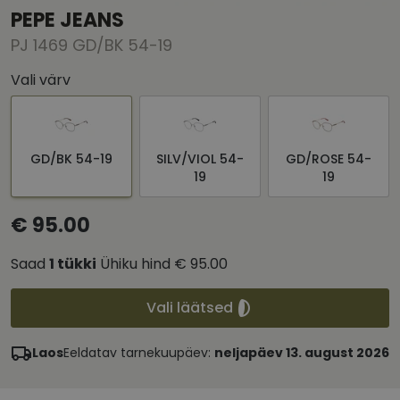
PEPE JEANS
PJ 1469 GD/BK 54-19
Vali värv
GD/BK 54-19
SILV/VIOL 54-
GD/ROSE 54-
19
19
€ 95.00
Saad
1
tükki
Ühiku hind
€ 95.00
Vali läätsed
Laos
Eeldatav tarnekuupäev:
neljapäev 13. august 2026