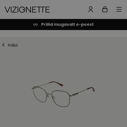
Prillid mugavalt e-poest
Prillid