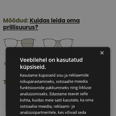
Mõõdud:
Kuidas leida oma
prillisuurus?
×
54 mm
19 mm
Veebilehel on kasutatud
Prilliläätse laius
Ninavahe laius
küpsiseid.
(mm)
(mm)
Kasutame küpsiseid sisu ja reklaamide
Toote info
isikupärastamiseks, sotsiaalse meedia
funktsioonide pakkumiseks ning liikluse
analüüsimiseks. Edastame teavet selle
PEPE JEANS
kohta, kuidas meie saiti kasutate, ka oma
sotsiaalse meedia, reklaami- ja
54-19
analüüsipartneritele, kes võivad seda