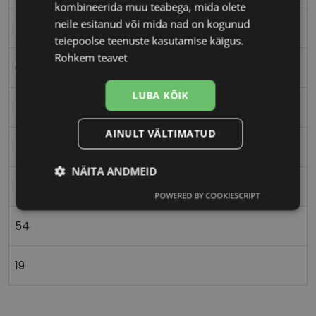
kombineerida muu teabega, mida olete
neile esitanud või mida nad on kogunud
L
teiepoolse teenuste kasutamise käigus.
Rohkem teavet
gd/bk
LUBA KÕIK
Metall
AINULT VÄLTIMATUD
Ristkülik
NÄITA ANDMEID
Naistele
POWERED BY COOKIESCRIPT
Vajalik
Statistika
Turustamine
54
Eelistused
19