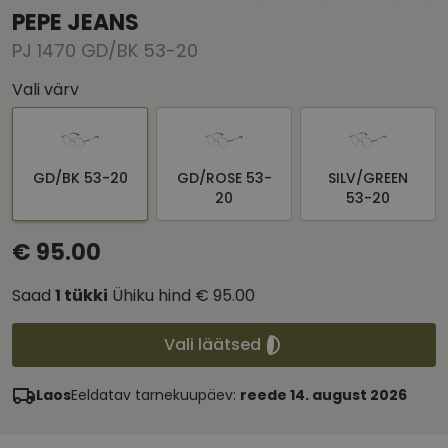
PEPE JEANS
PJ 1470 GD/BK 53-20
Vali värv
GD/BK 53-20
GD/ROSE 53-
SILV/GREEN
20
53-20
€ 95.00
Saad
1
tükki
Ühiku hind
€ 95.00
Vali läätsed
Laos
Eeldatav tarnekuupäev:
reede 14. august 2026