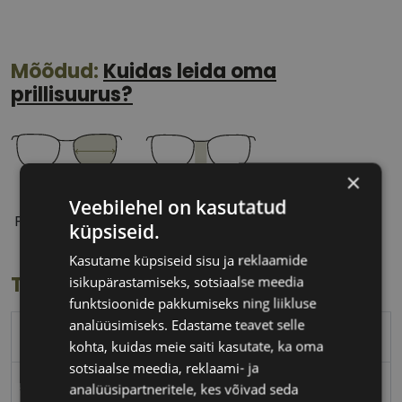
Mõõdud:
Kuidas leida oma
prillisuurus?
×
53 mm
20 mm
Veebilehel on kasutatud
Prilliläätse laius
Ninavahe laius
küpsiseid.
(mm)
(mm)
Kasutame küpsiseid sisu ja reklaamide
Toote info
isikupärastamiseks, sotsiaalse meedia
funktsioonide pakkumiseks ning liikluse
analüüsimiseks. Edastame teavet selle
PEPE JEANS
kohta, kuidas meie saiti kasutate, ka oma
sotsiaalse meedia, reklaami- ja
53-20
analüüsipartneritele, kes võivad seda