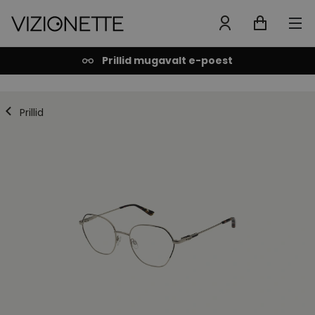
Prillid mugavalt e-poest
Prillid