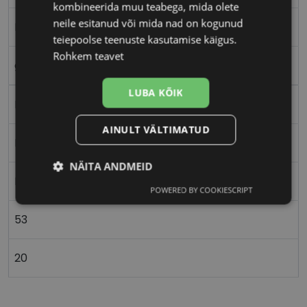
kombineerida muu teabega, mida olete
neile esitanud või mida nad on kogunud
L
teiepoolse teenuste kasutamise käigus.
Rohkem teavet
gd/bk
LUBA KÕIK
Metall
AINULT VÄLTIMATUD
Ristkülik
NÄITA ANDMEID
Naistele
POWERED BY COOKIESCRIPT
Vajalik
Statistika
Turustamine
53
Eelistused
20