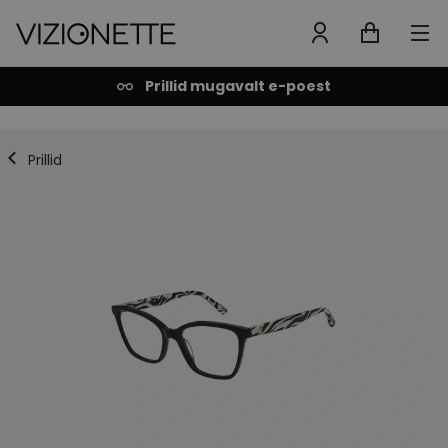
Prillid mugavalt e-poest
Prillid