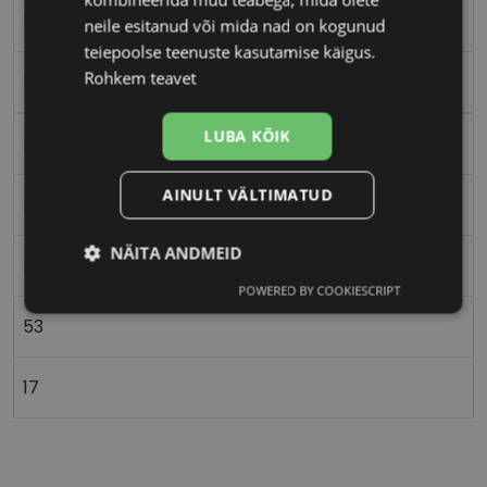
M
neile esitanud või mida nad on kogunud
teiepoolse teenuste kasutamise käigus.
Rohkem teavet
black
LUBA KÕIK
Plast
AINULT VÄLTIMATUD
Ristkülik
NÄITA ANDMEID
Naistele
POWERED BY COOKIESCRIPT
Vajalik
Statistika
Turustamine
53
Eelistused
17