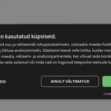
PE JEANS
Raami materjal
on kasutatud küpsiseid.
-20
Raami kuju
d sisu ja reklaamide isikupärastamiseks, sotsiaalse meedia funk
liikluse analüüsimiseks. Edastame teavet selle kohta, kuidas meie
 meedia, reklaami- ja analüüsipartneritele, kes võivad seda kom
Kliendirühm
te neile esitanud või mida nad on kogunud teiepoolse teenuste k
ey
Prilliläätse laius (m
EID
AINULT VÄLTIMATUD
Ninavahe laius (mm
POWE
Statistika
Turustamine