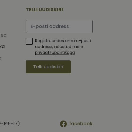
mi kohta, mida
tavale
ha.
te kasutajate
TELLI UUDISKIRI
kult genereeritud
seda kasutatakse
 selle kohta,
kampaaniate andmete
mi kohta, mida
Palun sisesta e-posti aadress
ha.
itamiseks.
et teha kindlaks,
sed
Registreerides oma e-posti
posti aadressi
ika
 näiteks reaalajas
aadressi, nõustud meie
privaatsupoliitikaga
a
Telli uudiskiri
E-R 9-17)
facebook