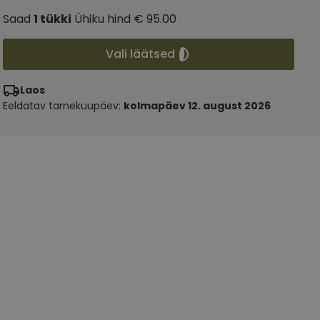
Saad
1
tükki
Ühiku hind
€ 95.00
Vali läätsed
Laos
Eeldatav tarnekuupäev:
kolmapäev 12. august 2026