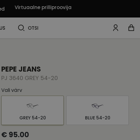
Virtuaalne prilliproovija
ed
OTSI
US
OTSI
PEPE JEANS
PJ 3640 GREY 54-20
Vali värv
GREY 54-20
BLUE 54-20
€ 95.00