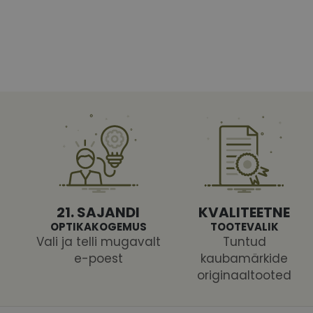
Vajalikud küpsised 
ja juurdepääsu saidi 
Nimi
shipping_country
CookieScriptConse
csrftoken
21. SAJANDI
KVALITEETNE
OPTIKAKOGEMUS
TOOTEVALIK
Vali ja telli mugavalt
Tuntud
e-poest
kaubamärkide
originaaltooted
Pakk
Nimi
Nimi
Dom
_ga
_gcl_au
Goog