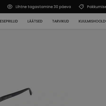
Lihtne tagastamine 30 päeva
Pakkumis
ESEPRILLID
LÄÄTSED
TARVIKUD
KUULMISHOOLD