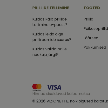
.vizi
PRILLIDE TELLIMINE
TOOTED
IDE
Goog
.doub
Kuidas käib prillide
Prillid
tellimine e-poest?
_ga_VQ82NFQ41G
test_cookie
Goog
Päikeseprilli
.doub
Kuidas leida õige
__kla_id
Läätsed
_fbp
Meta
prilliraamide suurus?
Inc.
.vizi
Pakkumised
Kuidas valida prille
näokuju järgi?
Hinnad sisaldavad käibemaksu
© 2026 VIZIONETTE. Kõik õigused kaitstu