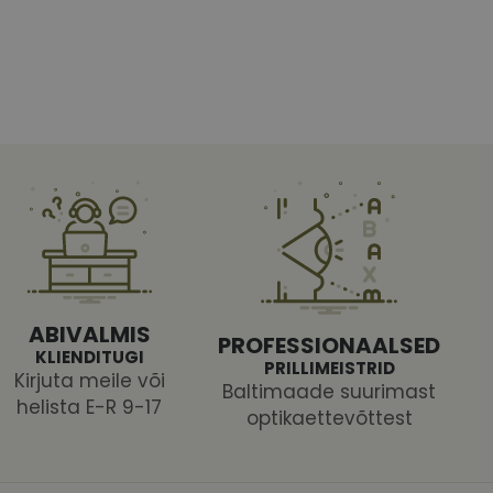
htedel navigeerimine
tajate küpsiste
 selleks, et Cookie-
latvormiga. See on
ABIVALMIS
PROFESSIONAALSED
arünnakute eest
KLIENDITUGI
PRILLIMEISTRID
Kirjuta meile või
Baltimaade suurimast
helista E-R 9-17
optikaettevõttest
 selle kohta,
ga - see on