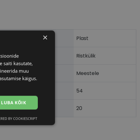
×
Plast
Ristkülik
tsioonide
 saiti kasutate,
bineerida muu
Meestele
asutamise käigus.
54
m)
LUBA KÕIK
20
)
RED BY COOKIESCRIPT
Eelistused