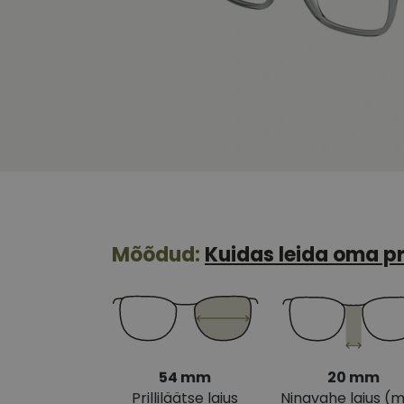
Mõõdud:
Kuidas leida oma pr
54 mm
20 mm
Prilliläätse laius
Ninavahe laius (