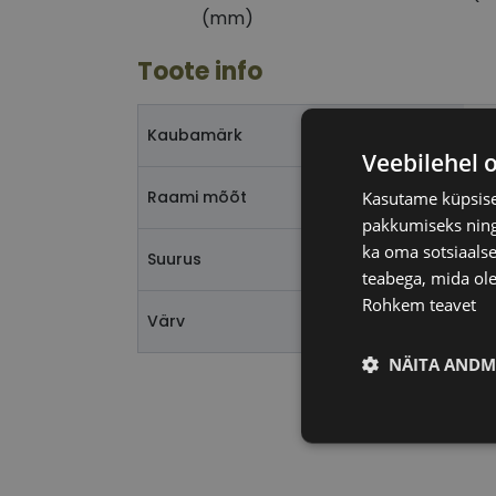
(mm)
Toote info
PE
Kaubamärk
Veebilehel 
54
Raami mõõt
Kasutame küpsisei
pakkumiseks ning 
ka oma sotsiaalse
L
Suurus
teabega, mida ole
Rohkem teavet
gr
Värv
NÄITA ANDM
Vajalik