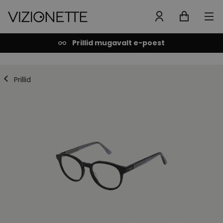
Prillid mugavalt e-poest
Prillid