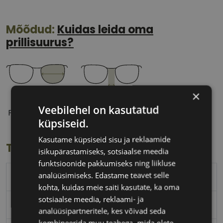
Mõõdud:
Kuidas leida oma
prillisuurus?
×
50 mm
18 mm
Veebilehel on kasutatud
Prilliläätse laius
Ninavahe laius
küpsiseid.
(mm)
(mm)
Kasutame küpsiseid sisu ja reklaamide
Toote info
isikupärastamiseks, sotsiaalse meedia
funktsioonide pakkumiseks ning liikluse
analüüsimiseks. Edastame teavet selle
PEPE JEANS
kohta, kuidas meie saiti kasutate, ka oma
sotsiaalse meedia, reklaami- ja
50-18
analüüsipartneritele, kes võivad seda
kombineerida muu teabega, mida olete