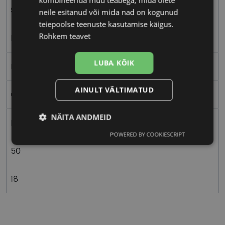
S
neile esitanud või mida nad on kogunud
teiepoolse teenuste kasutamise käigus.
Rohkem teavet
black
LUBA KÕIK
Plast
AINULT VÄLTIMATUD
Ovaalne/ümar
NÄITA ANDMEID
Naistele
POWERED BY COOKIESCRIPT
Vajalik
Statistika
Turustamine
50
Eelistused
18