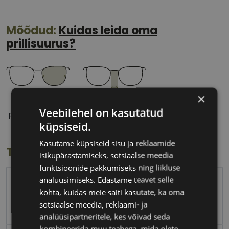
Mõõdud:
Kuidas leida oma
prillisuurus?
×
47 mm
18 mm
Veebilehel on kasutatud
Prilliläätse laius
Ninavahe laius
küpsiseid.
(mm)
(mm)
Kasutame küpsiseid sisu ja reklaamide
Toote info
isikupärastamiseks, sotsiaalse meedia
funktsioonide pakkumiseks ning liikluse
analüüsimiseks. Edastame teavet selle
PEPE JEANS
kohta, kuidas meie saiti kasutate, ka oma
sotsiaalse meedia, reklaami- ja
47-18
analüüsipartneritele, kes võivad seda
kombineerida muu teabega, mida olete