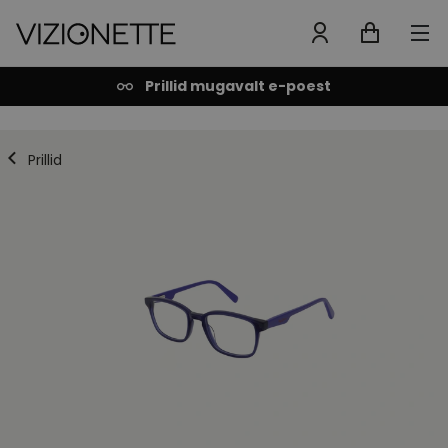
Prillid mugavalt e-poest
Prillid