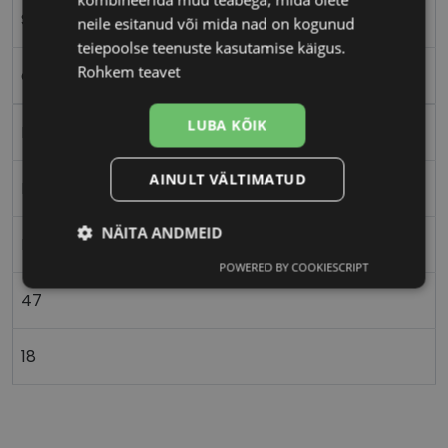
S
neile esitanud või mida nad on kogunud
teiepoolse teenuste kasutamise käigus.
Rohkem teavet
crys/blue
LUBA KÕIK
Plast
AINULT VÄLTIMATUD
Nurgeline
NÄITA ANDMEID
Lastele
POWERED BY COOKIESCRIPT
Vajalik
Statistika
Turustamine
47
Eelistused
18