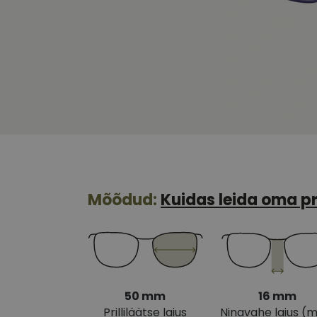
Mõõdud:
Kuidas leida oma pr
50 mm
16 mm
Prilliläätse laius
Ninavahe laius (