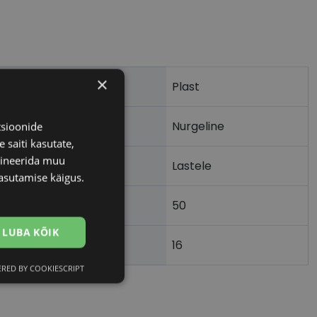
×
Plast
Nurgeline
tsioonide
 saiti kasutate,
bineerida muu
Lastele
asutamise käigus.
50
m)
LUBA KÕIK
16
)
RED BY COOKIESCRIPT
Eelistused