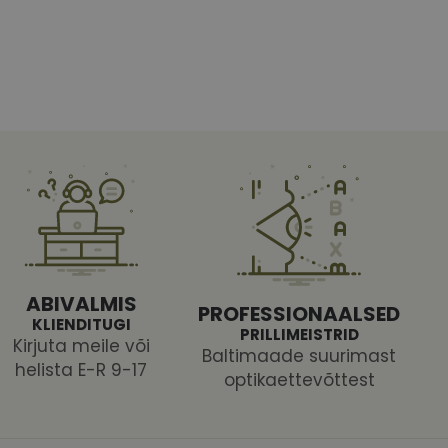
htedel navigeerimine
tajate küpsiste
 selleks, et Cookie-
latvormiga. See on
ABIVALMIS
PROFESSIONAALSED
arünnakute eest
KLIENDITUGI
PRILLIMEISTRID
Kirjuta meile või
Baltimaade suurimast
helista E-R 9-17
optikaettevõttest
 selle kohta,
ga - see on