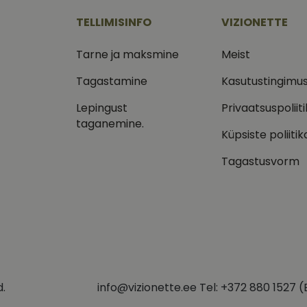
nädalat
kuu
kuidas lõppkasutaja veebisaiti kasutab, ja igasuguse reklaa
märkimisväärne värskendus Google'i sagedamini kasuta
onette.ee
.vizionette.ee
lõppkasutaja võis enne nimetatud veebisaidi külastamist nä
analüüsiteenusele. Seda küpsist kasutatakse ainulaadse
TELLIMISINFO
VIZIONETTE
eristamiseks, määrates kliendi identifikaatoriks juhusli
numbri. See on lisatud saidi igasse lehe päringusse ja 
1 aasta
Selle küpsise on seadistanud Doubleclick ja see annab teavet
le LLC
saitide analüüsi aruannete külastajate, seansside ja 
kuidas lõppkasutaja veebisaiti kasutab, ja igasuguse reklaa
leclick.net
Tarne ja maksmine
Meist
arvutamiseks.
lõppkasutaja võis enne nimetatud veebisaidi külastamist nä
.vizionette.ee
1 aasta 1
Google Analytics kasutab seda küpsist seansi oleku säil
15 minutit
Selle küpsise määrab DoubleClick (mille omanik on Google), 
le LLC
d
Tagastamine
Kasutustingimu
kuu
kas veebisaidi külastaja brauser toetab küpsiseid.
leclick.net
1 aasta 1
Jälgitakse, kui keegi klõpsab teie veebisaidile Klaviyo e-
Klaviyo Inc.
Lepingust
Privaatsuspoliit
2 kuud 4
Facebook kasutab seda reklaamitoodete seeria edastamiseks,
 Platform
kuu
vizionette.ee
nädalat
pakkumisi pakkumine kolmandatelt osapooltelt
taganemine.
onette.ee
Küpsiste poliitik
Tagastusvorm
d.
info@vizionette.ee Tel: +372 880 1527 (