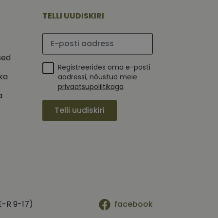
mi kohta, mida
tavale
ha.
te kasutajate
TELLI UUDISKIRI
kult genereeritud
seda kasutatakse
 selle kohta,
kampaaniate andmete
mi kohta, mida
Palun sisesta e-posti aadress
ha.
itamiseks.
et teha kindlaks,
sed
Registreerides oma e-posti
posti aadressi
ika
 näiteks reaalajas
aadressi, nõustud meie
privaatsupoliitikaga
a
Telli uudiskiri
E-R 9-17)
facebook