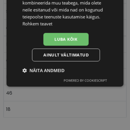
kombineerida muu teabega, mida olete
neile esitanud või mida nad on kogunud
S
teiepoolse teenuste kasutamise käigus.
Rohkem teavet
cry/clear
LUBA KÕIK
Plast
AINULT VÄLTIMATUD
Ovaalne/ümar
NÄITA ANDMEID
Lastele
POWERED BY COOKIESCRIPT
Vajalik
Statistika
Turustamine
46
Eelistused
18