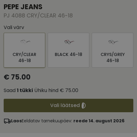
PEPE JEANS
PJ 4088 CRY/CLEAR 46-18
Vali värv
CRY/CLEAR
BLACK 46-18
CRYS/GREY
46-18
46-18
€ 75.00
Saad
1
tükki
Ühiku hind
€ 75.00
Vali läätsed
Laos
Eeldatav tarnekuupäev:
reede 14. august 2026