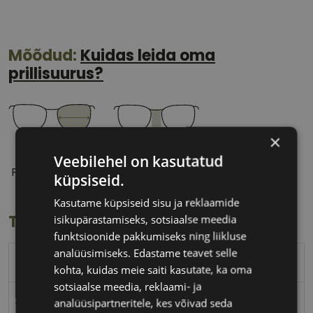
Mõõdud:
Kuidas leida oma
prillisuurus?
×
46 mm
18 mm
Veebilehel on kasutatud
Prilliläätse laius
Ninavahe laius
küpsiseid.
(mm)
(mm)
Kasutame küpsiseid sisu ja reklaamide
Toote info
isikupärastamiseks, sotsiaalse meedia
funktsioonide pakkumiseks ning liikluse
analüüsimiseks. Edastame teavet selle
PEPE JEANS
kohta, kuidas meie saiti kasutate, ka oma
sotsiaalse meedia, reklaami- ja
46-18
analüüsipartneritele, kes võivad seda