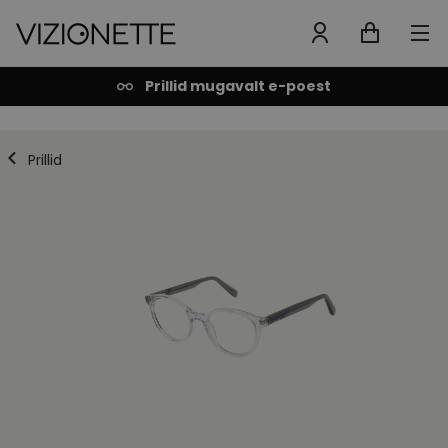
Prillid mugavalt e-poest
Prillid