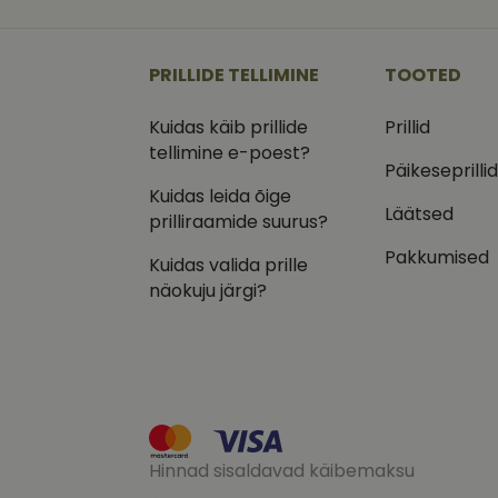
_ga
_gcl_au
Goog
.vizi
PRILLIDE TELLIMINE
TOOTED
IDE
Goog
.doub
Kuidas käib prillide
Prillid
_ga_VQ82NFQ41G
test_cookie
Goog
tellimine e-poest?
.doub
Päikeseprilli
__kla_id
_fbp
Kuidas leida õige
Meta
Inc.
Läätsed
prilliraamide suurus?
.vizi
Pakkumised
Kuidas valida prille
näokuju järgi?
Hinnad sisaldavad käibemaksu