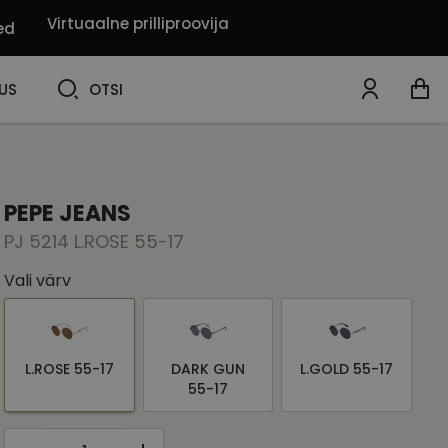
Virtuaalne prilliproovija
ed
OTSI
US
OTSI
PEPE JEANS
PJ 5214 L.ROSE 55-17
Vali värv
L.ROSE 55-17
DARK GUN
L.GOLD 55-17
55-17