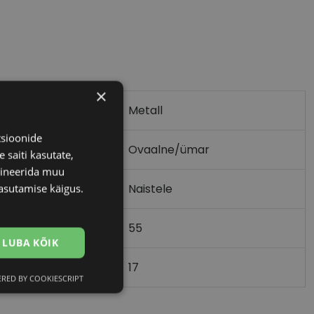
×
Metall
tsioonide
Ovaalne/ümar
 saiti kasutate,
bineerida muu
asutamise käigus.
Naistele
55
LUBA KÕIK
17
)
RED BY COOKIESCRIPT
Eelistused