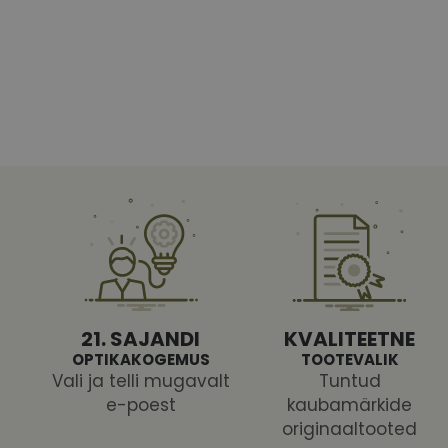
Vajalikud küpsised 
ja juurdepääsu saidi 
Nimi
shipping_country
CookieScriptConse
csrftoken
21. SAJANDI
KVALITEETNE
OPTIKAKOGEMUS
TOOTEVALIK
Vali ja telli mugavalt
Tuntud
e-poest
kaubamärkide
Pakk
originaaltooted
Nimi
Nimi
Dom