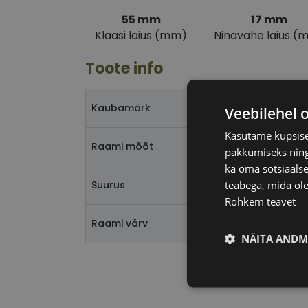
55 mm
17 mm
Klaasi laius (mm)
Ninavahe laius (
Toote info
PE
Kaubamärk
Veebilehel 
Kasutame küpsisei
55
Raami mõõt
pakkumiseks ning 
ka oma sotsiaalse
teabega, mida ole
M
Suurus
Rohkem teavet
l.r
Raami värv
NÄITA ANDM
Vajalik