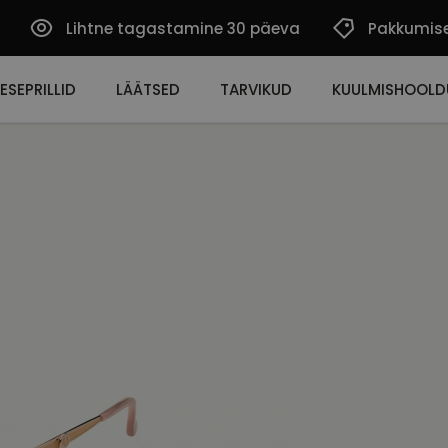
Lihtne tagastamine 30 päeva
Pakkumis
ESEPRILLID
LÄÄTSED
TARVIKUD
KUULMISHOOLD