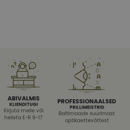
htedel navigeerimine
tajate küpsiste
 selleks, et Cookie-
latvormiga. See on
arünnakute eest
ABIVALMIS
PROFESSIONAALSED
KLIENDITUGI
PRILLIMEISTRID
Kirjuta meile või
Baltimaade suurimast
helista E-R 9-17
optikaettevõttest