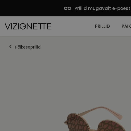
Prillid mugavalt e-poest
PRILLID
PÄIK
Päikeseprillid