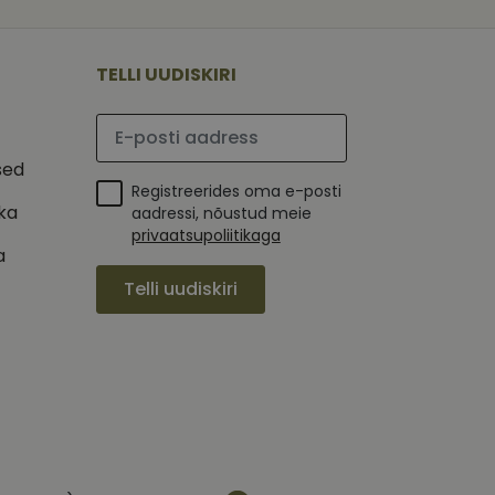
 selle kohta,
ga - see on
mi kohta, mida
tavale
ha.
te kasutajate
kult genereeritud
TELLI UUDISKIRI
seda kasutatakse
 selle kohta,
kampaaniate andmete
mi kohta, mida
ha.
Palun sisesta e-posti aadress
itamiseks.
et teha kindlaks,
sed
posti aadressi
Registreerides oma e-posti
 näiteks reaalajas
ika
aadressi, nõustud meie
privaatsupoliitikaga
a
Telli uudiskiri