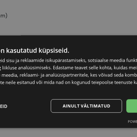
mm)
PE JEANS
Raami materjal
on kasutatud küpsiseid.
d sisu ja reklaamide isikupärastamiseks, sotsiaalse meedia funk
-17
Raami kuju
liikluse analüüsimiseks. Edastame teavet selle kohta, kuidas meie
 meedia, reklaami- ja analüüsipartneritele, kes võivad seda kom
te neile esitanud või mida nad on kogunud teiepoolse teenuste k
Kliendirühm
ose
Klaasi laius (mm)
EID
AINULT VÄLTIMATUD
Ninavahe laius (mm
POWE
Statistika
Turustamine