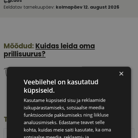
Laos
Eeldatav tarnekuupäev:
kolmapäev 12. august 2026
Mõõdud:
Kuidas leida oma
prillisuurus?
×
Veebilehel on kasutatud
küpsiseid.
55 mm
17 mm
Klaasi laius
Ninavahe laius
Kasutame küpsiseid sisu ja reklaamide
(mm)
(mm)
isikupärastamiseks, sotsiaalse meedia
funktsioonide pakkumiseks ning liikluse
Toote info
analüüsimiseks. Edastame teavet selle
kohta, kuidas meie saiti kasutate, ka oma
sotsiaalse meedia, reklaami- ja
PEPE JEANS