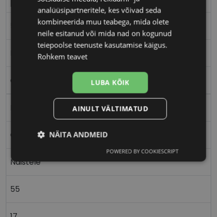
analüüsipartneritele, kes võivad seda
kombineerida muu teabega, mida olete
55-17
neile esitanud või mida nad on kogunud
teiepoolse teenuste kasutamise käigus.
M
Rohkem teavet
dark gun
LUBA KÕIK
Metall
AINULT VÄLTIMATUD
NÄITA ANDMEID
Ovaalne/ümar
POWERED BY COOKIESCRIPT
Vajalik
Statistika
Turustamine
Naistele
55
Eelistused
17