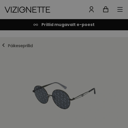
Prillid mugavalt e-poest
Päikeseprillid