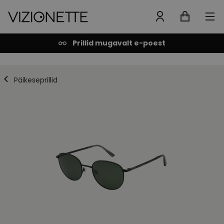
Prillid mugavalt e-poest
Päikeseprillid