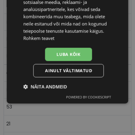
sotsiaalse meedia, reklaami- ja
53-21
analüüsipartneritele, kes võivad seda
kombineerida muu teabega, mida olete
L
neile esitanud või mida nad on kogunud
teiepoolse teenuste kasutamise käigus.
Rohkem teavet
black
LUBA KÕIK
Metall
AINULT VÄLTIMATUD
Ovaalne/ümar
NÄITA ANDMEID
Meestele
POWERED BY COOKIESCRIPT
Vajalik
Statistika
Turustamine
53
Eelistused
21