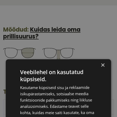
Mõõdud:
Kuidas leida oma
prillisuurus?
×
53 mm
21 mm
Veebilehel on kasutatud
Klaasi laius
Ninavahe laius
küpsiseid.
(mm)
(mm)
Kasutame küpsiseid sisu ja reklaamide
Toote info
isikupärastamiseks, sotsiaalse meedia
funktsioonide pakkumiseks ning liikluse
analüüsimiseks. Edastame teavet selle
PEPE JEANS
kohta, kuidas meie saiti kasutate, ka oma