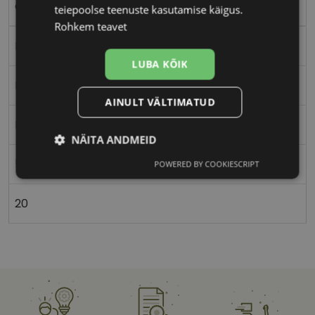
clear grey
teiepoolse teenuste kasutamise käigus.
Rohkem teavet
Plast
LUBA KÕIK
Nurgeline
AINULT VÄLTIMATUD
Naistele
NÄITA ANDMEID
55
POWERED BY COOKIESCRIPT
Vajalik
Statistika
Turustamine
20
Eelistused