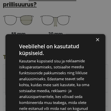
prillisuurus?
55 mm
20 mm
×
Klaasi laius
Ninavahe laius
(mm)
(mm)
Veebilehel on kasutatud
küpsiseid.
Toote info
Kasutame küpsiseid sisu ja reklaamide
isikupärastamiseks, sotsiaalse meedia
PEPE JEANS
funktsioonide pakkumiseks ning liikluse
analüüsimiseks. Edastame teavet selle
kohta, kuidas meie saiti kasutate, ka oma
55-20
sotsiaalse meedia, reklaami- ja
analüüsipartneritele, kes võivad seda
L
kombineerida muu teabega, mida olete
neile esitanud või mida nad on kogunud