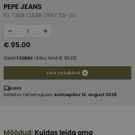
PEPE JEANS
PJ 7398 CLEAR GREY 55-20
€ 95.00
Saad
1
tükki
Ühiku hind
€ 95.00
Lisa ostukorvi
Laos
Eeldatav tarnekuupäev:
kolmapäev 12. august 2026
Mõõdud:
Kuidas leida oma