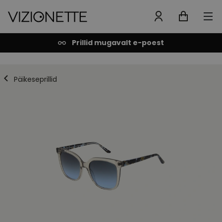
Prillid mugavalt e-poest
Päikeseprillid