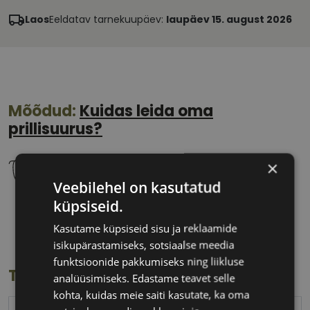
Laos
Eeldatav tarnekuupäev:
laupäev 15. august 2026
Mõõdud:
Kuidas leida oma
prillisuurus?
×
Veebilehel on kasutatud
küpsiseid.
58 mm
14 mm
Klaasi laius
Ninavahe laius
Kasutame küpsiseid sisu ja reklaamide
(mm)
(mm)
isikupärastamiseks, sotsiaalse meedia
funktsioonide pakkumiseks ning liikluse
Toote info
analüüsimiseks. Edastame teavet selle
kohta, kuidas meie saiti kasutate, ka oma