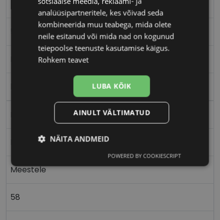
sotsiaalse meedia, reklaami- ja
PEPE JEANS
analüüsipartneritele, kes võivad seda
kombineerida muu teabega, mida olete
58-14
neile esitanud või mida nad on kogunud
teiepoolse teenuste kasutamise käigus.
M
Rohkem teavet
black
LUBA KÕIK
AINULT VÄLTIMATUD
Plast
NÄITA ANDMEID
Nurgeline
POWERED BY COOKIESCRIPT
Vajalik
Statistika
Turustamine
Meestele
58
Eelistused