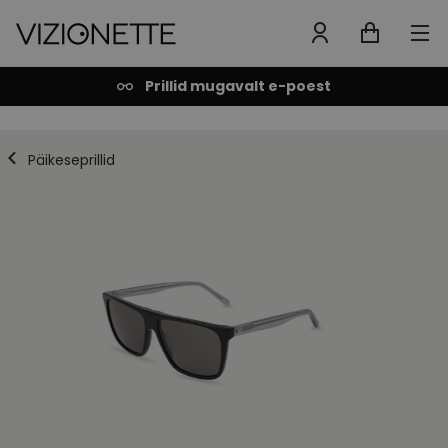
Prillid mugavalt e-poest
Päikeseprillid